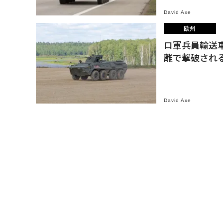
David Axe
欧州
ロ軍兵員輸送
離で撃破され
David Axe