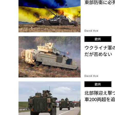
東部防衛に必
David Axe
欧州
ウクライナ軍
だが否めない
David Axe
欧州
北部隊迎え撃
車200両超を