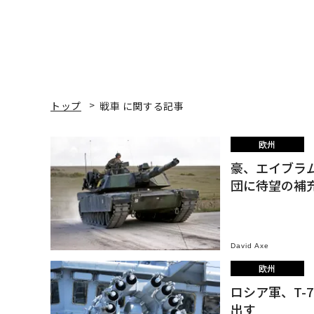
トップ
戦車 に関する記事
欧州
豪、エイブラム
団に待望の補
David Axe
欧州
ロシア軍、T-
出す