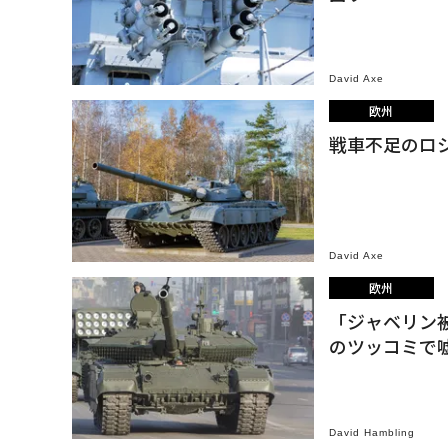
David Axe
欧州
戦車不足のロシ
David Axe
欧州
「ジャベリン被
のツッコミで
David Hambling