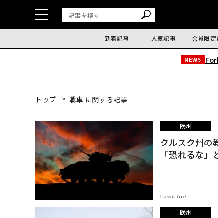
新着記事
人気記事
会員限定
Fo
NEWS
トップ
戦車 に関する記事
欧州
クルスク州の
「恐れるな」
David Axe
欧州