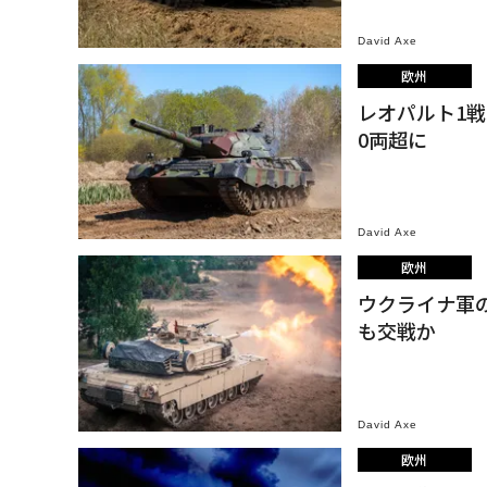
David Axe
欧州
レオパルト1
0両超に
David Axe
欧州
ウクライナ軍
も交戦か
David Axe
欧州