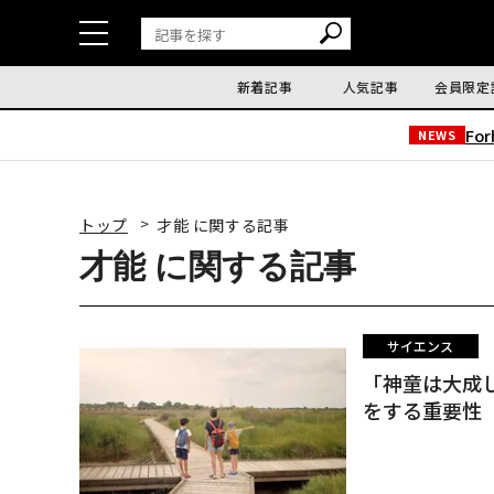
新着記事
人気記事
会員限定
Fo
NEWS
トップ
才能 に関する記事
才能 に関する記事
サイエンス
「神童は大成
をする重要性