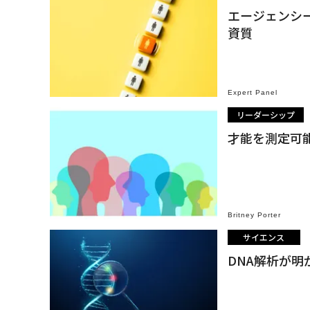
エージェンシー
資質
Expert Panel
リーダーシップ
才能を測定可
Britney Porter
サイエンス
DNA解析が