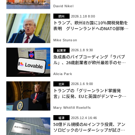
David Nikel
欧州
2026.1.18 8:00
トランプ、欧州8カ国に10％関税発動を
表明 グリーンランドへのNATO部隊派
遣を非難
Mike Stunson
起業家
2026.1.8 9:30
急成長のバイブコーディング「ラバブ
ル」、26歳創業者が欧州最若手のセル
フメイド・ビリオネアに
Alicia Park
北米
2026.1.6 9:00
トランプの「グリーンランド掌握発
言」に反発、EUと英国がデンマークを
支持
Mary Whitfill Roeloffs
経済
2025.12.4 16:46
50億ドル規模のAIインフラ投資、アン
ソロピックのリーダーシップが試され