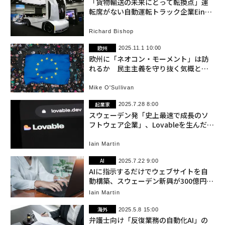
「貨物輸送の未来にとって転換点」運
転席がない自動運転トラック企業Einrid
e、SPAC上場
Richard Bishop
欧州
2025.11.1 10:00
欧州に「ネオコン・モーメント」は訪
れるか 民主主義を守り抜く気概と積
極的行動
Mike O'Sullivan
起業家
2025.7.28 8:00
スウェーデン発「史上最速で成長のソ
フトウェア企業」、Lovableを生んだ3
4歳の起業家
Iain Martin
AI
2025.7.22 9:00
AIに指示するだけでウェブサイトを自
動構築、スウェーデン新興が300億円を
調達
Iain Martin
海外
2025.5.8 15:00
弁護士向け「反復業務の自動化AI」の