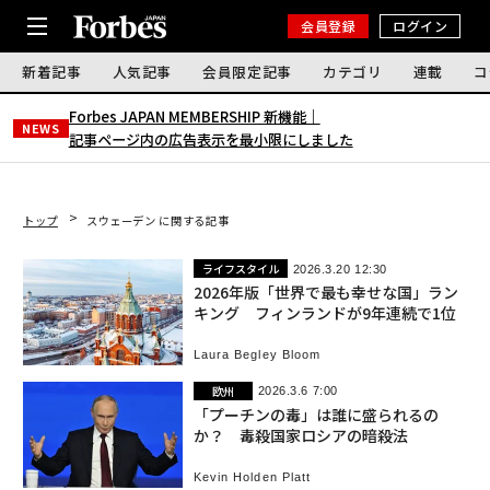
会員登録
ログイン
新着記事
人気記事
会員限定記事
カテゴリ
連載
コ
Forbes JAPAN MEMBERSHIP 新機能｜
NEWS
記事ページ内の広告表示を最小限にしました
トップ
スウェーデン に関する記事
ライフスタイル
2026.3.20 12:30
2026年版「世界で最も幸せな国」ラン
キング フィンランドが9年連続で1位
Laura Begley Bloom
欧州
2026.3.6 7:00
「プーチンの毒」は誰に盛られるの
か？ 毒殺国家ロシアの暗殺法
Kevin Holden Platt