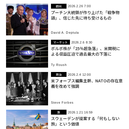
欧州
2026.2.26 7:00
プーチン大統領が作り上げた「戦争物
語」、信じた先に待ち受けるもの
David A. Deptula
マーケット
2026.2.6 8:30
ボルボ株が「25％超急落」、米関税に
よる収益圧迫で過去最大の下落に
Ty Roush
政治
2026.2.4 12:00
米フォーブス編集主幹、NATOの存在意
義を改めて強調
Steve Forbes
旅
2026.1.21 16:59
スウェーデンが提案する「何もしない
旅」という価値