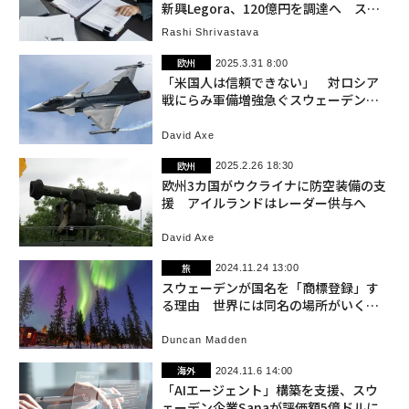
新興Legora、120億円を調達へ スウ
ェーデン
Rashi Shrivastava
欧州
2025.3.31 8:00
「米国人は信頼できない」 対ロシア
戦にらみ軍備増強急ぐスウェーデン、
課題も
David Axe
欧州
2025.2.26 18:30
欧州3カ国がウクライナに防空装備の支
援 アイルランドはレーダー供与へ
David Axe
旅
2024.11.24 13:00
スウェーデンが国名を「商標登録」す
る理由 世界には同名の場所がいくつ
も存在する
Duncan Madden
海外
2024.11.6 14:00
「AIエージェント」構築を支援、スウ
ェーデン企業Sanaが評価額5億ドルに