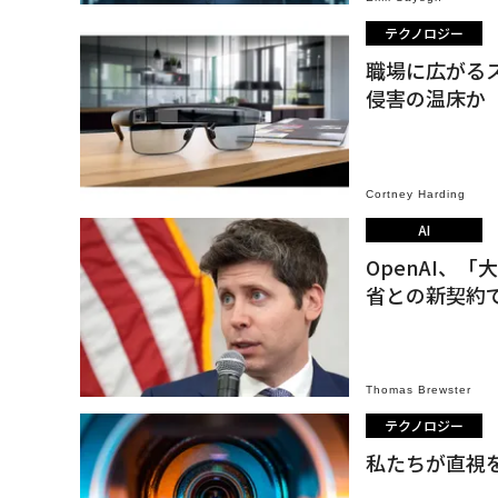
テクノロジー
職場に広がる
侵害の温床か
Cortney Harding
AI
OpenAI、
省との新契約
Thomas Brewster
テクノロジー
私たちが直視