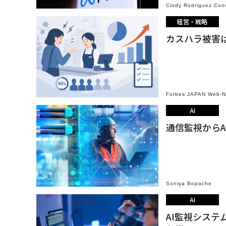
Cindy Rodriguez Con
経営・戦略
カスハラ被害
Forbes JAPAN Web-
AI
通信監視から
Soniya Bopache
AI
AI監視シス