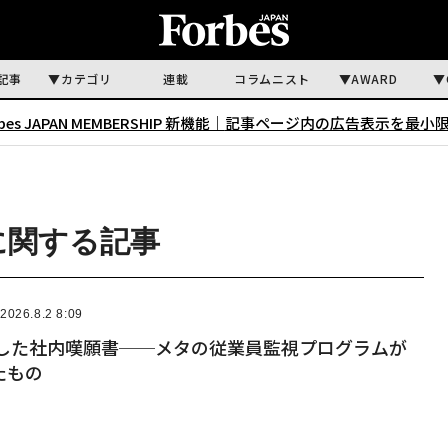
記事
カテゴリ
連載
コラムニスト
AWARD
rbes JAPAN MEMBERSHIP 新機能｜
記事ページ内の広告表示を最小
に関する記事
2026.8.2 8:09
名した社内嘆願書──メタの従業員監視プログラムが
たもの