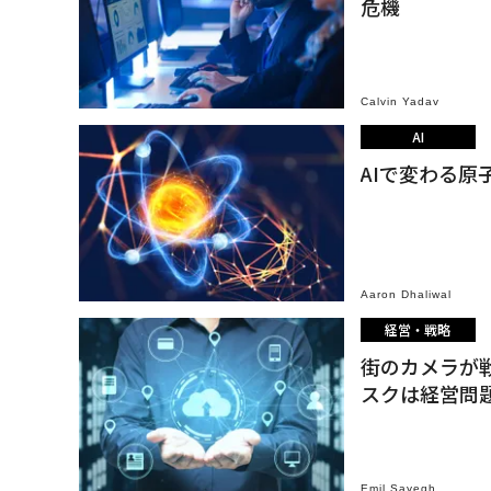
危機
Calvin Yadav
AI
AIで変わる
Aaron Dhaliwal
経営・戦略
街のカメラが戦
スクは経営問
Emil Sayegh