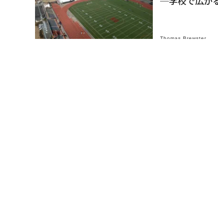
─学校で広がる
Thomas Brewster
サービス
24時間365
David Kelley
経営・戦略
外部サイトの
Expert Panel