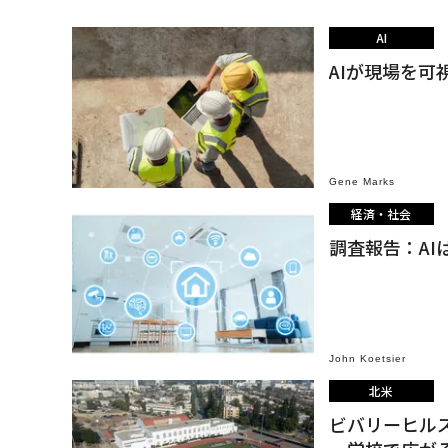
AI
AIが現場を可
Gene Marks
経済・社会
調査報告：A
John Koetsier
北米
ビバリーヒル