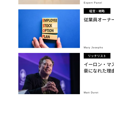
Expert Panel
経営・戦略
従業員オーナ
Mary Josephs
リッチリスト
イーロン・マス
豪になれた理
Matt Durot