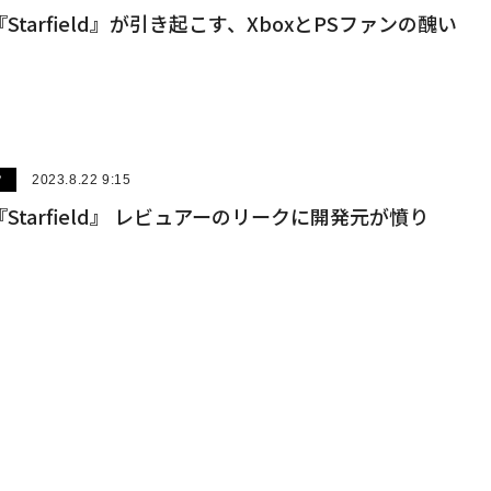
tarfield』が引き起こす、XboxとPSファンの醜い
ツ
2023.8.22 9:15
Starfield』 レビュアーのリークに開発元が憤り