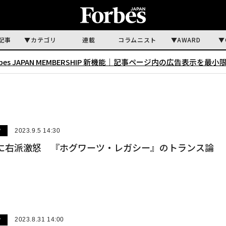
記事
カテゴリ
連載
コラムニスト
AWARD
rbes JAPAN MEMBERSHIP 新機能｜
記事ページ内の広告表示を最小
ツ
2023.9.5 14:30
eld』に右派激怒 『ホグワーツ・レガシー』のトランス論
ツ
2023.8.31 14:00