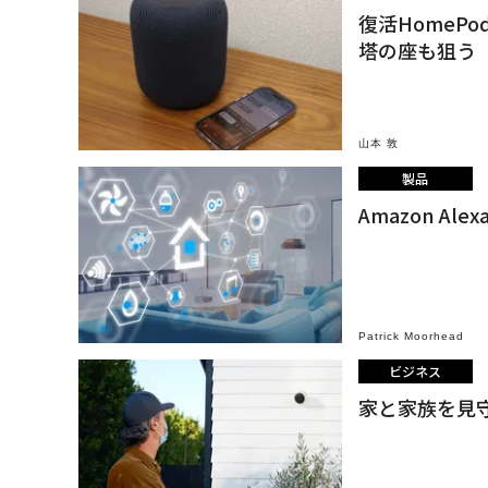
復活HomeP
塔の座も狙う
山本 敦
製品
Amazon A
Patrick Moorhead
ビジネス
家と家族を見