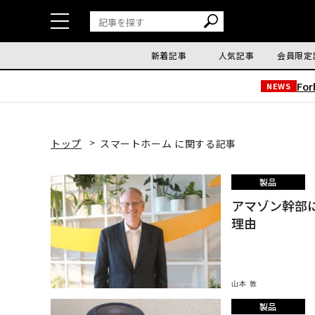
新着記事
人気記事
会員限定
Fo
NEWS
トップ
スマートホーム に関する記事
製品
アマゾン幹部に
理由
山本 敦
製品