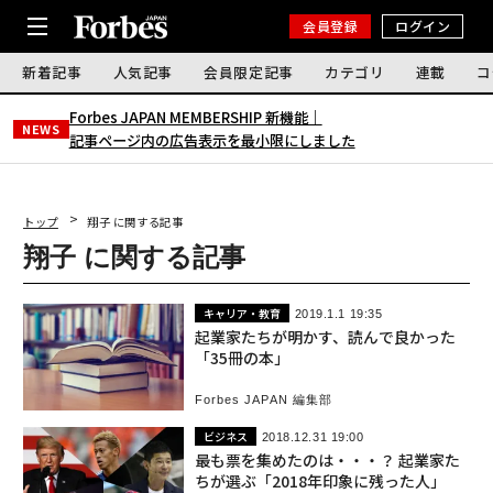
会員登録
ログイン
新着記事
人気記事
会員限定記事
カテゴリ
連載
コ
Forbes JAPAN MEMBERSHIP 新機能｜
NEWS
記事ページ内の広告表示を最小限にしました
トップ
翔子 に関する記事
翔子 に関する記事
キャリア・教育
2019.1.1 19:35
起業家たちが明かす、読んで良かった
「35冊の本」
Forbes JAPAN 編集部
ビジネス
2018.12.31 19:00
最も票を集めたのは・・・？ 起業家た
ちが選ぶ「2018年印象に残った人」