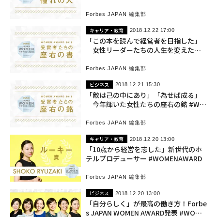
Forbes JAPAN 編集部
キャリア・教育
2018.12.22 17:00
「この本を読んで経営者を目指した」
女性リーダーたちの人生を変えた本
＃WOMENAWARD
Forbes JAPAN 編集部
ビジネス
2018.12.21 15:30
「敵は己の中にあり」「為せば成る」
今年輝いた女性たちの座右の銘 #WO
MENAWARD
Forbes JAPAN 編集部
キャリア・教育
2018.12.20 13:00
「10歳から経営を志した」新世代のホ
テルプロデューサー #WOMENAWARD
Forbes JAPAN 編集部
ビジネス
2018.12.20 13:00
「自分らしく」が最高の働き方！Forbe
s JAPAN WOMEN AWARD発表 #WOME