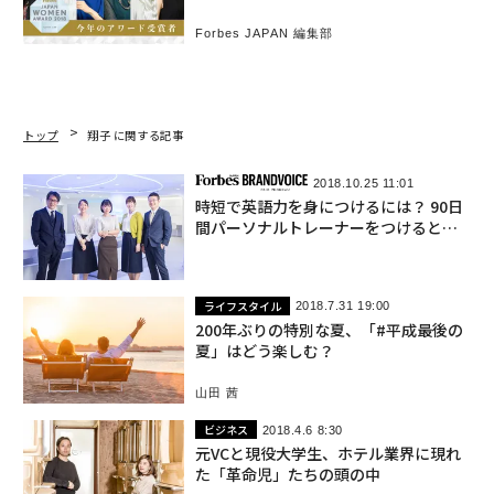
NAWARD
Forbes JAPAN 編集部
トップ
翔子 に関する記事
2018.10.25 11:01
時短で英語力を身につけるには？ 90日
間パーソナルトレーナーをつけるとい
う選択
ライフスタイル
2018.7.31 19:00
200年ぶりの特別な夏、「#平成最後の
夏」はどう楽しむ？
山田 茜
ビジネス
2018.4.6 8:30
元VCと現役大学生、ホテル業界に現れ
た「革命児」たちの頭の中