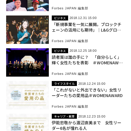
Forbes JAPAN 編集部
ビジネス
2018.12.31 15:00
「新規事業を一気に展開。ブロックチ
ェーンの活用にも期待」｜L&Gグロー
バルビジネス龍崎翔子 #2019を読む
Forbes JAPAN 編集部
ビジネス
2018.12.25 18:00
読者賞は誰の手に？ 「自分らしく」
輝く女性たちを表彰 ＃WOMENAWAR
D
Forbes JAPAN 編集部
ライフスタイル
2018.12.24 15:00
「これがないと外出できない」女性リ
ーダーたちの愛用品＃WOMENAWARD
Forbes JAPAN 編集部
キャリア・教育
2018.12.23 15:00
伊能忠敬から渡辺直美まで 女性リー
ダー6名が憧れる人