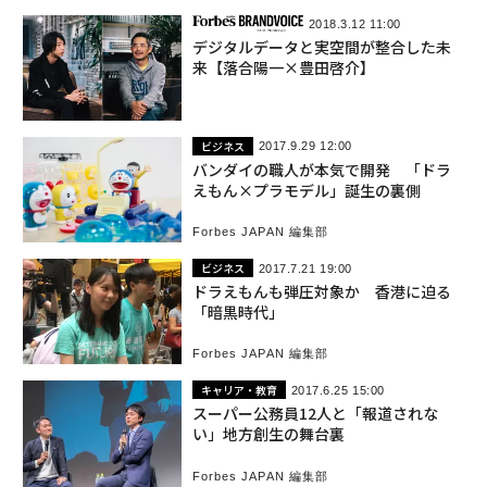
2018.3.12 11:00
デジタルデータと実空間が整合した未
来【落合陽一×豊田啓介】
ビジネス
2017.9.29 12:00
バンダイの職人が本気で開発 「ドラ
えもん×プラモデル」誕生の裏側
Forbes JAPAN 編集部
ビジネス
2017.7.21 19:00
ドラえもんも弾圧対象か 香港に迫る
「暗黒時代」
Forbes JAPAN 編集部
キャリア・教育
2017.6.25 15:00
スーパー公務員12人と「報道されな
い」地方創生の舞台裏
Forbes JAPAN 編集部