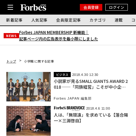
会員登録
ログイン
新着記事
人気記事
会員限定記事
カテゴリ
連載
コ
Forbes JAPAN MEMBERSHIP 新機能｜
NEWS
記事ページ内の広告表示を最小限にしました
トップ
小学館 に関する記事
ビジネス
2018.4.30 12:30
小説家が見るSMALL GIANTS AWARD 2
018 ──「同族経営」こそが中小企業
の未来を切り開く
Forbes JAPAN 編集部
2018.4.6 11:00
人は、｢無限遠」を求めている【落合陽
一×三淵啓自】