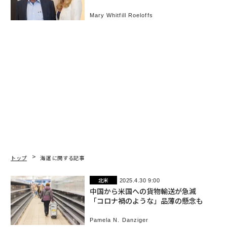
の流出止まらず
Mary Whitfill Roeloffs
トップ
海運 に関する記事
北米
2025.4.30 9:00
中国から米国への貨物輸送が急減
「コロナ禍のような」品薄の懸念も
Pamela N. Danziger