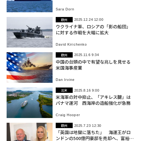
Sara Dorn
欧州
2025.12.24 12:00
ウクライナ軍、ロシアの「影の船団」
に対する作戦を大幅に拡大
David Kirichenko
欧州
2025.11.6 9:34
中国の台頭の中で有望な兆しを見せる
米国海事産業
Dan Irvine
北米
2025.8.16 9:00
米海軍の対中抑止、「アキレス腱」は
パナマ運河 西海岸の造船強化が急務
Craig Hooper
欧州
2025.7.23 12:30
「英国は地獄に落ちた」 海運王がロ
ンドンの500億円豪邸を売却へ、富裕層