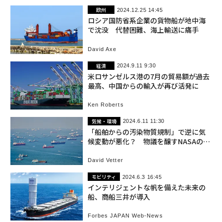
欧州
2024.12.25 14:45
ロシア国防省系企業の貨物船が地中海
で沈没 代替困難、海上輸送に痛手
David Axe
経済
2024.9.11 9:30
米ロサンゼルス港の7月の貿易額が過去
最高、中国からの輸入が再び活発に
Ken Roberts
気候・環境
2024.6.11 11:30
「船舶からの汚染物質規制」で逆に気
候変動が悪化？ 物議を醸すNASAの研
究結果
David Vetter
モビリティ
2024.6.3 16:45
インテリジェントな帆を備えた未来の
船、商船三井が導入
Forbes JAPAN Web-News