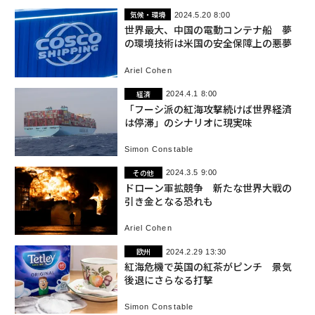
気候・環境
2024.5.20 8:00
世界最大、中国の電動コンテナ船 夢
の環境技術は米国の安全保障上の悪夢
Ariel Cohen
経済
2024.4.1 8:00
「フーシ派の紅海攻撃続けば世界経済
は停滞」のシナリオに現実味
Simon Constable
その他
2024.3.5 9:00
ドローン軍拡競争 新たな世界大戦の
引き金となる恐れも
Ariel Cohen
欧州
2024.2.29 13:30
紅海危機で英国の紅茶がピンチ 景気
後退にさらなる打撃
Simon Constable