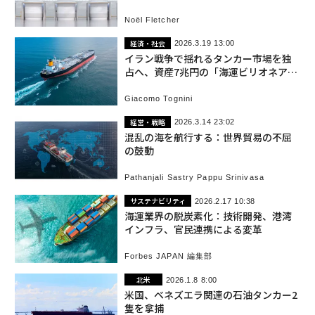
Noël Fletcher
経済・社会
2026.3.19 13:00
イラン戦争で揺れるタンカー市場を独
占へ、資産7兆円の「海運ビリオネア」
G. アポンテの野望
Giacomo Tognini
経営・戦略
2026.3.14 23:02
混乱の海を航行する：世界貿易の不屈
の鼓動
Pathanjali Sastry Pappu Srinivasa
サステナビリティ
2026.2.17 10:38
海運業界の脱炭素化：技術開発、港湾
インフラ、官民連携による変革
Forbes JAPAN 編集部
北米
2026.1.8 8:00
米国、ベネズエラ関連の石油タンカー2
隻を拿捕