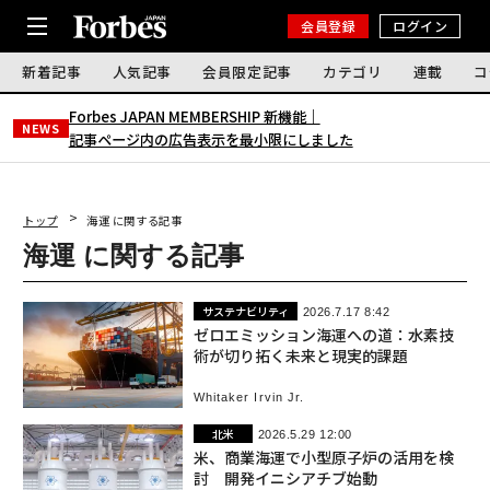
会員登録
ログイン
新着記事
人気記事
会員限定記事
カテゴリ
連載
コ
Forbes JAPAN MEMBERSHIP 新機能｜
NEWS
記事ページ内の広告表示を最小限にしました
トップ
海運 に関する記事
海運 に関する記事
サステナビリティ
2026.7.17 8:42
ゼロエミッション海運への道：水素技
術が切り拓く未来と現実的課題
Whitaker Irvin Jr.
北米
2026.5.29 12:00
米、商業海運で小型原子炉の活用を検
討 開発イニシアチブ始動