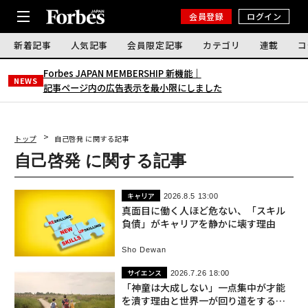
会員登録
ログイン
新着記事
人気記事
会員限定記事
カテゴリ
連載
コ
Forbes JAPAN MEMBERSHIP 新機能｜
NEWS
記事ページ内の広告表示を最小限にしました
トップ
自己啓発 に関する記事
自己啓発 に関する記事
キャリア
2026.8.5 13:00
真面目に働く人ほど危ない、「スキル
負債」がキャリアを静かに壊す理由
Sho Dewan
サイエンス
2026.7.26 18:00
「神童は大成しない」一点集中が才能
を潰す理由と世界一が回り道をする重