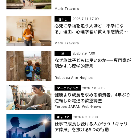
要性
Mark Travers
暮らし
2026.7.11 17:00
必死に幸福を追う人ほど「不幸にな
る」理由、心理学者が教える感情受容
の重要性
Mark Travers
旅
2026.7.9 7:00
なぜ旅は子どもに良いのか——専門家が
明かす心理学的背景
Rebecca Ann Hughes
マーケティング
2026.7.8 9:15
健康より成長を求める消費者、4年ぶり
逆転した電通の欲望調査
Forbes JAPAN Web-News
キャリア
2026.6.3 13:00
仕事で成長し続ける人が行う「キャリ
ア停滞」を抜ける5つの行動