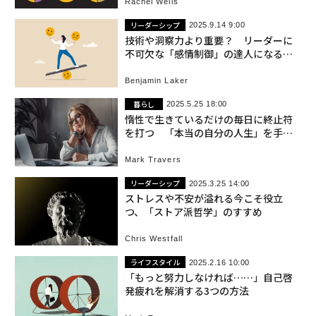
Rachel Wells
リーダーシップ
2025.9.14 9:00
技術や洞察力より重要？ リーダーに
不可欠な「感情制御」の達人になるた
めに実践すべき4つのこと
Benjamin Laker
暮らし
2025.5.25 18:00
惰性で生きているだけの毎日に終止符
を打つ 「本当の自分の人生」を手に
入れる3つの戦略
Mark Travers
リーダーシップ
2025.3.25 14:00
ストレスや不安が溢れる今こそ役立
つ、「ストア派哲学」のすすめ
Chris Westfall
ライフスタイル
2025.2.16 10:00
「もっと努力しなければ……」自己啓
発疲れを解消する3つの方法