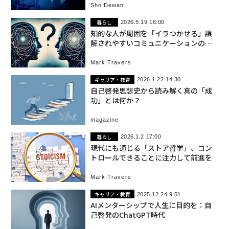
Sho Dewan
暮らし
2026.5.19 16:00
知的な人が周囲を「イラつかせる」誤
解されやすいコミュニケーションの正
体
Mark Travers
キャリア・教育
2026.1.22 14:30
自己啓発思想史から読み解く真の「成
功」とは何か？
magazine
暮らし
2026.1.2 17:00
現代にも通じる「ストア哲学」、コン
トロールできることに注力して前進を
Mark Travers
キャリア・教育
2025.12.24 9:51
AIメンターシップで人生に目的を：自
己啓発のChatGPT時代