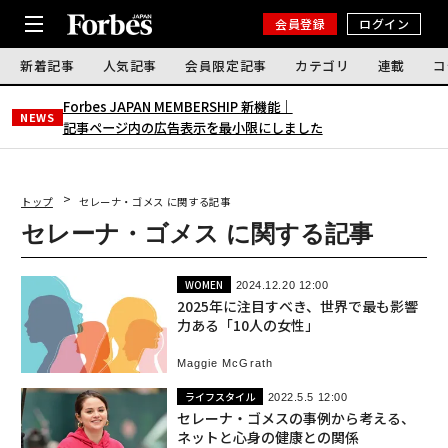
会員登録
ログイン
新着記事
人気記事
会員限定記事
カテゴリ
連載
コ
Forbes JAPAN MEMBERSHIP 新機能｜
NEWS
記事ページ内の広告表示を最小限にしました
トップ
セレーナ・ゴメス に関する記事
セレーナ・ゴメス に関する記事
WOMEN
2024.12.20 12:00
2025年に注目すべき、世界で最も影響
力ある「10人の女性」
Maggie McGrath
ライフスタイル
2022.5.5 12:00
セレーナ・ゴメスの事例から考える、
ネットと心身の健康との関係