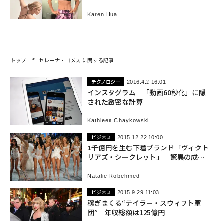
は
Karen Hua
トップ
セレーナ・ゴメス に関する記事
テクノロジー
2016.4.2 16:01
インスタグラム 「動画60秒化」に隠
された緻密な計算
Kathleen Chaykowski
ビジネス
2015.12.22 10:00
1千億円を生む下着ブランド「ヴィクト
リアズ・シークレット」 驚異の成長
力
Natalie Robehmed
ビジネス
2015.9.29 11:03
稼ぎまくる“テイラー・スウィフト軍
団” 年収総額は125億円