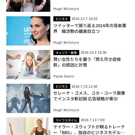
Hugh McIntyre
ビジネス
2016.12.7 16:03
ツイッターで振り返る2016年の音楽業
界 韓流勢の躍進目立つ
Hugh McIntyre
キャリア・教育
2016.10.2 15:30
賢い女性たちを襲う「燃え尽き症候
群」の原因と対策
Paula Davis
ビジネス
2016.7.15 12:00
セレーナ・ゴメス、コカ・コーラ画像
でインスタ新記録 広告戦略が奏功
Hugh McIntyre
ライフスタイル
2016.7.13 7:00
テイラー・スウィフトが頼るトレーナ
ー「BBS」、独自のビジネスモデルと