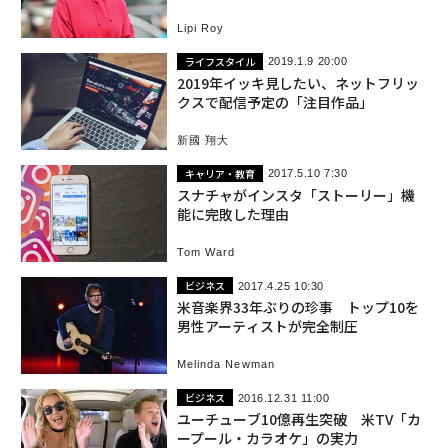
Lipi Roy
ライフスタイル
2019.1.9 20:00
2019年イッキ見したい、ネットフリッ
クスで配信予定の「注目作品」
新國 翔大
キャリア・教育
2017.5.10 7:30
スナチャがインスタ「ストーリー」機
能に完敗した理由
Tom Ward
ビジネス
2017.4.25 10:30
米音楽界33年ぶりの珍事 トップ10を
男性アーティストが完全制圧
Melinda Newman
ビジネス
2016.12.31 11:00
ユーチューブ10億再生突破 米TV「カ
ープール・カラオケ」の実力