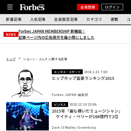
会員登録
ログイン
新着記事
人気記事
会員限定記事
カテゴリ
連載
コ
Forbes JAPAN MEMBERSHIP 新機能｜
NEWS
記事ページ内の広告表示を最小限にしました
トップ
ショーン・コムズ に関する記事
エンタメ・スポーツ
2016.1.21 7:00
ヒップホップ富豪ランキング2015
Forbes JAPAN 編集部
ビジネス
2015.12.10 23:06
2015年「最も稼いだミュージシャン」
ケイティ・ペリーが166億円で1位
Zack O'Malley Greenburg