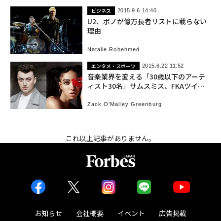
ビジネス
2015.9.6 14:40
U2、ボノが億万長者リストに載らない
理由
Natalie Robehmed
エンタメ・スポーツ
2015.6.22 11:52
音楽業界を変える「30歳以下のアーテ
ィスト30名」サムスミス、FKAツイッ
グスら
Zack O'Malley Greenburg
これ以上記事がありません。
お知らせ
会社概要
イベント
広告掲載