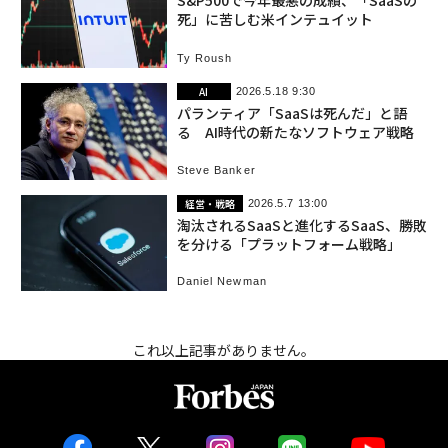
S&P500で今年最悪の成績、「SaaSの
死」に苦しむ米インテュイット
Ty Roush
AI
2026.5.18 9:30
パランティア「SaaSは死んだ」と語
る AI時代の新たなソフトウェア戦略
Steve Banker
経営・戦略
2026.5.7 13:00
淘汰されるSaaSと進化するSaaS、勝敗
を分ける「プラットフォーム戦略」
Daniel Newman
これ以上記事がありません。