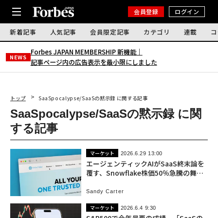
会員登録
ログイン
新着記事
人気記事
会員限定記事
カテゴリ
連載
コ
Forbes JAPAN MEMBERSHIP 新機能｜
NEWS
記事ページ内の広告表示を最小限にしました
トップ
SaaSpocalypse/SaaSの黙示録 に関する記事
SaaSpocalypse/SaaSの黙示録 に関
する記事
マーケット
2026.6.29 13:00
エージェンティックAIがSaaS終末論を
覆す、Snowflake株価50％急騰の舞台
裏
Sandy Carter
マーケット
2026.6.4 9:30