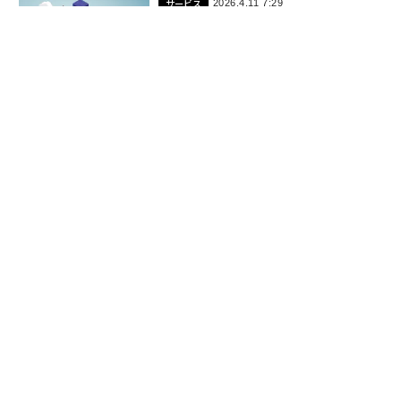
サービス
2026.4.11 7:29
AI評価額レースの陰で台頭するバーテ
ィカルSaaS企業の実力
Tomas Milar
サービス
2026.4.10 8:18
真のエージェント製品を見極める4つの
リトマステスト
Zixuan Zhang
経営・戦略
2026.4.9 9:41
SaaS企業の成長を阻む「請求システム
の壁」を打破せよ
Forbes JAPAN 編集部
経営・戦略
2026.4.6 10:14
AIがSaaSモデルを破壊する中、VCは過
去のパターン認識に固執している
Alexander Puutio