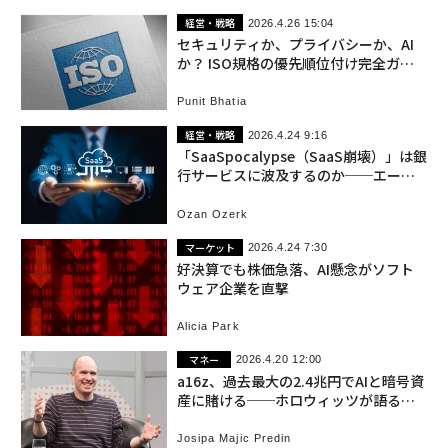
経営・戦略
2026.4.26 15:04
セキュリティか、プライバシーか、AI
か？ ISO規格の優先順位付け完全ガイ
ド
Punit Bhatia
経営・戦略
2026.4.24 9:16
「SaaSpocalypse（SaaS崩壊）」は銀
行サービスに波及するのか──エージ
ェントAIがもたらす業界再編
Ozan Ozerk
マーケット
2026.4.24 7:30
好決算でも株価急落、AI懸念がソフト
ウェア企業を直撃
Alicia Park
マネー
2026.4.20 12:00
a16z、過去最大の2.4兆円でAIと暗号資
産に賭ける──ホロウィッツが語る
「競争ルールの崩壊」
Josipa Majic Predin