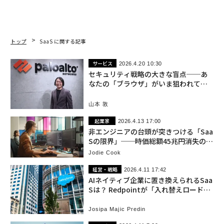
トップ
SaaS に関する記事
サービス
2026.4.20 10:30
セキュリティ戦略の大きな盲点──あ
なたの「ブラウザ」がいま狙われてい
る
山本 敦
起業家
2026.4.13 17:00
非エンジニアの台頭が突きつける「Saa
Sの限界」──時価総額45兆円消失の真
相
Jodie Cook
経営・戦略
2026.4.11 17:42
AIネイティブ企業に置き換えられるSaa
Sは？ Redpointが「入れ替えロードマ
ップ」を公開
Josipa Majic Predin