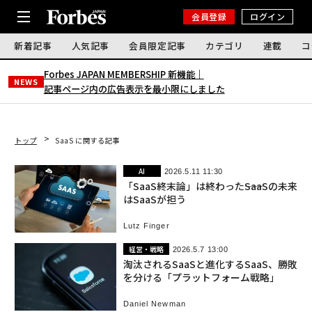
会員登録
ログイン
新着記事
人気記事
会員限定記事
カテゴリ
連載
コ
Forbes JAPAN MEMBERSHIP 新機能｜
NEWS
記事ページ内の広告表示を最小限にしました
トップ
SaaS に関する記事
AI
2026.5.11 11:30
「SaaS終末論」は終わった――SaaSの未来
はSaaSが担う
Lutz Finger
経営・戦略
2026.5.7 13:00
淘汰されるSaaSと進化するSaaS、勝敗
を分ける「プラットフォーム戦略」
Daniel Newman