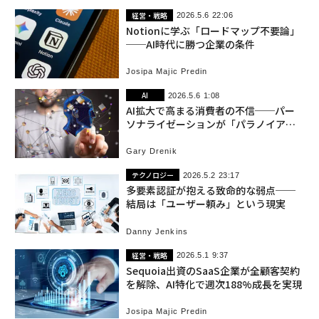
経営・戦略
2026.5.6 22:06
Notionに学ぶ「ロードマップ不要論」
──AI時代に勝つ企業の条件
Josipa Majic Predin
AI
2026.5.6 1:08
AI拡大で高まる消費者の不信──パー
ソナライゼーションが「パラノイア」
に変わるとき
Gary Drenik
テクノロジー
2026.5.2 23:17
多要素認証が抱える致命的な弱点──
結局は「ユーザー頼み」という現実
Danny Jenkins
経営・戦略
2026.5.1 9:37
Sequoia出資のSaaS企業が全顧客契約
を解除、AI特化で週次188%成長を実現
Josipa Majic Predin