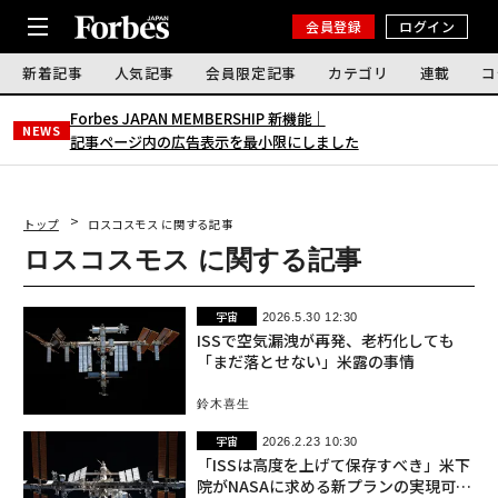
会員登録
ログイン
新着記事
人気記事
会員限定記事
カテゴリ
連載
コ
Forbes JAPAN MEMBERSHIP 新機能｜
NEWS
記事ページ内の広告表示を最小限にしました
トップ
ロスコスモス に関する記事
ロスコスモス に関する記事
宇宙
2026.5.30 12:30
ISSで空気漏洩が再発、老朽化しても
「まだ落とせない」米露の事情
鈴木喜生
宇宙
2026.2.23 10:30
「ISSは高度を上げて保存すべき」米下
院がNASAに求める新プランの実現可能