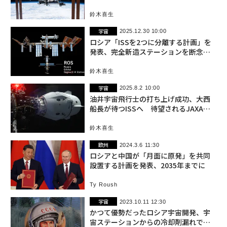
性
鈴木喜生
宇宙
2025.12.30 10:00
ロシア「ISSを2つに分離する計画」を
発表、完全新造ステーションを断念し
てISS流用へ
鈴木喜生
宇宙
2025.8.2 10:00
油井宇宙飛行士の打ち上げ成功、大西
船長が待つISSへ 待望されるJAXA補
給機の初キャッチ
鈴木喜生
欧州
2024.3.6 11:30
ロシアと中国が「月面に原発」を共同
設置する計画を発表、2035年までに
Ty Roush
宇宙
2023.10.11 12:30
かつて優勢だったロシア宇宙開発、宇
宙ステーションからの冷却剤漏れで再