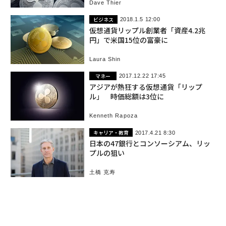
Dave Thier
ビジネス
2018.1.5 12:00
仮想通貨リップル創業者「資産4.2兆
円」で米国15位の富豪に
Laura Shin
マネー
2017.12.22 17:45
アジアが熱狂する仮想通貨「リップ
ル」 時価総額は3位に
Kenneth Rapoza
キャリア・教育
2017.4.21 8:30
日本の47銀行とコンソーシアム、リッ
プルの狙い
土橋 克寿