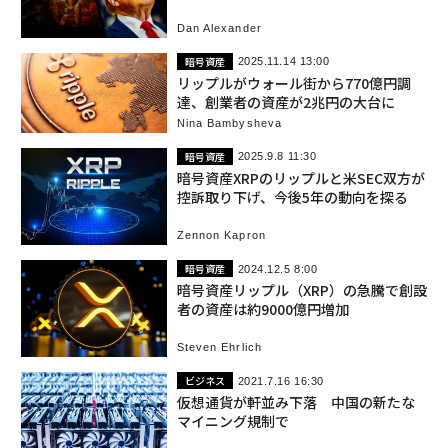
Dan Alexander
暗号資産
2025.11.14 13:00
リップルがウォール街から770億円調
達、創業者の資産が2兆円の大台に
Nina Bambysheva
暗号資産
2025.9.8 11:30
暗号資産XRPのリップルと米SEC双方が
控訴取り下げ、今後5年の動向を探る
Zennon Kapron
暗号資産
2024.12.5 8:00
暗号資産リップル（XRP）の急騰で創設
者の資産は約9000億円増加
Steven Ehrlich
ビジネス
2021.7.16 16:30
仮想通貨が軒並み下落 中国の新たな
マイニング規制で