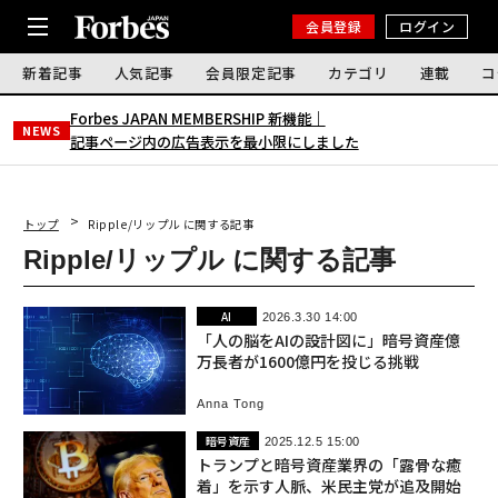
会員登録
ログイン
新着記事
人気記事
会員限定記事
カテゴリ
連載
コ
Forbes JAPAN MEMBERSHIP 新機能｜
NEWS
記事ページ内の広告表示を最小限にしました
トップ
Ripple/リップル に関する記事
Ripple/リップル に関する記事
AI
2026.3.30 14:00
「人の脳をAIの設計図に」暗号資産億
万長者が1600億円を投じる挑戦
Anna Tong
暗号資産
2025.12.5 15:00
トランプと暗号資産業界の「露骨な癒
着」を示す人脈、米民主党が追及開始