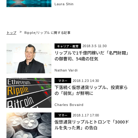
Laura Shin
トップ
Ripple/リップル に関する記事
キャリア・教育
2018.3.5 11:30
リップルで1千億円稼いだ「名門財閥」
の御曹司、54歳の狂気
Nathan Vardi
マネー
2018.1.23 14:30
下落続く仮想通貨リップル、投資家ら
の「弱気」が鮮明に
Charles Bovaird
マネー
2018.1.17 17:00
仮想通貨リップルとトロンで「3000ド
ルを失った男」の告白