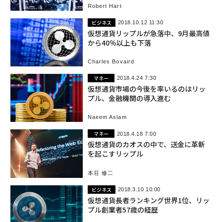
Robert Hart
ビジネス
2018.10.12 11:30
仮想通貨リップルが急落中、9月最高値
から40％以上も下落
Charles Bovaird
マネー
2018.4.24 7:30
仮想通貨市場の今後を率いるのはリッ
プル、金融機関の導入進む
Naeem Aslam
マネー
2018.4.18 7:00
仮想通貨のカオスの中で、送金に革新
を起こすリップル
本荘 修二
ビジネス
2018.3.10 10:00
仮想通貨長者ランキング世界1位、リッ
プル創業者57歳の経歴