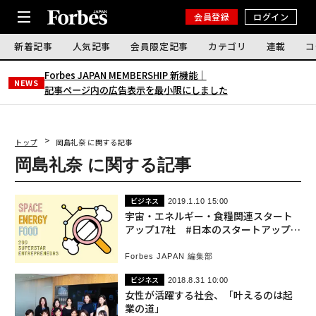
会員登録
ログイン
新着記事
人気記事
会員限定記事
カテゴリ
連載
コ
Forbes JAPAN MEMBERSHIP 新機能｜
NEWS
記事ページ内の広告表示を最小限にしました
トップ
岡島礼奈 に関する記事
岡島礼奈 に関する記事
ビジネス
2019.1.10 15:00
宇宙・エネルギー・食糧関連スタート
アップ17社 #日本のスタートアップ図
鑑
Forbes JAPAN 編集部
ビジネス
2018.8.31 10:00
女性が活躍する社会、「叶えるのは起
業の道」