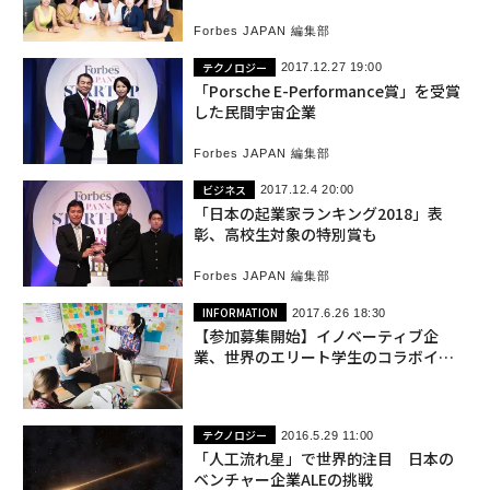
Forbes JAPAN 編集部
テクノロジー
2017.12.27 19:00
「Porsche E-Performance賞」を受賞
した民間宇宙企業
Forbes JAPAN 編集部
ビジネス
2017.12.4 20:00
「日本の起業家ランキング2018」表
彰、高校生対象の特別賞も
Forbes JAPAN 編集部
INFORMATION
2017.6.26 18:30
【参加募集開始】イノベーティブ企
業、世界のエリート学生のコラボイベ
ント「Nexgen」
テクノロジー
2016.5.29 11:00
「人工流れ星」で世界的注目 日本の
ベンチャー企業ALEの挑戦