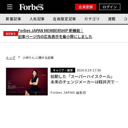
会員登録
ログイン
新着記事
人気記事
会員限定記事
カテゴリ
連載
コ
Forbes JAPAN MEMBERSHIP 新機能｜
NEWS
記事ページ内の広告表示を最小限にしました
トップ
小林りん に関する記事
キャリア・教育
2014.9.24 17:50
始動した「スーパーハイスクール」
未来のチェンジメーカーは軽井沢で育
つ
Forbes JAPAN 編集部