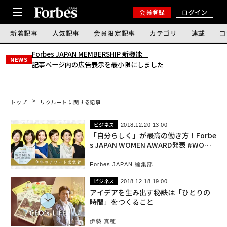
会員登録
ログイン
新着記事
人気記事
会員限定記事
カテゴリ
連載
コ
Forbes JAPAN MEMBERSHIP 新機能｜
NEWS
記事ページ内の広告表示を最小限にしました
トップ
リクルート に関する記事
ビジネス
2018.12.20 13:00
「自分らしく」が最高の働き方！Forbe
s JAPAN WOMEN AWARD発表 #WOME
NAWARD
Forbes JAPAN 編集部
ビジネス
2018.12.18 19:00
アイデアを生み出す秘訣は「ひとりの
時間」をつくること
伊勢 真穂