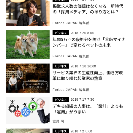
掲載求人数の価値はなくなる 新時代
の「採用メディア」のあり方とは？
Forbes JAPAN 編集部
ビジネス
2018.7.20 8:00
年間5万匹の殺処分を防げ「犬版マイナ
ンバー」で変わるペットの未来
Forbes JAPAN 編集部
ビジネス
2018.7.18 10:00
サービス業界の生産性向上、働き方改
革に取り組む起業家の熱意
Forbes JAPAN 編集部
ビジネス
2018.7.17 7:30
デキる組織の人事は、「設計」よりも
「運用」がうまい
堀尾 司
ビジネス
2018.7.2 8:00