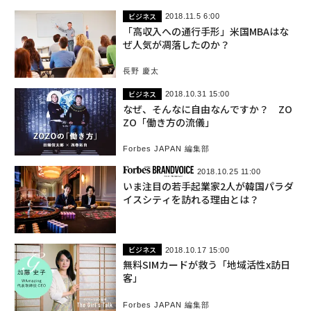
ビジネス
2018.11.5 6:00
「高収入への通行手形」米国MBAはな
ぜ人気が凋落したのか？
長野 慶太
ビジネス
2018.10.31 15:00
なぜ、そんなに自由なんですか？ ZO
ZO「働き方の流儀」
Forbes JAPAN 編集部
2018.10.25 11:00
いま注目の若手起業家2人が韓国パラダ
イスシティを訪れる理由とは？
ビジネス
2018.10.17 15:00
無料SIMカードが救う「地域活性x訪日
客」
Forbes JAPAN 編集部