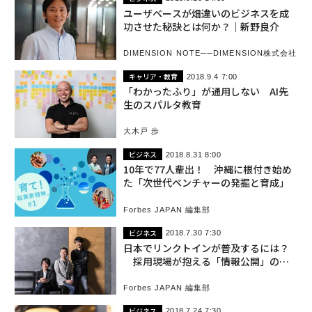
ユーザベースが畑違いのビジネスを成
功させた秘訣とは何か？｜新野良介
DIMENSION NOTE──DIMENSION株式会社
キャリア・教育
2018.9.4 7:00
「わかったふり」が通用しない AI先
生のスパルタ教育
大木戸 歩
ビジネス
2018.8.31 8:00
10年で77人輩出！ 沖縄に根付き始め
た「次世代ベンチャーの発掘と育成」
Forbes JAPAN 編集部
ビジネス
2018.7.30 7:30
日本でリンクトインが普及するには？
採用現場が抱える「情報公開」の課
題
Forbes JAPAN 編集部
ビジネス
2018.7.24 7:30