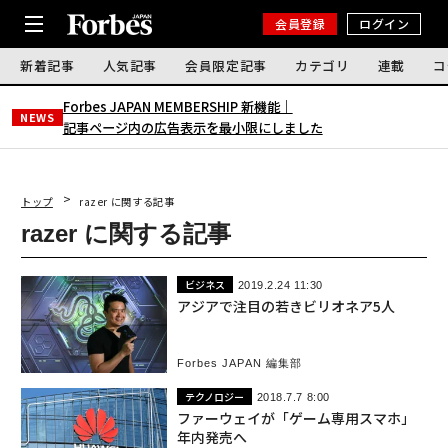
会員登録
ログイン
新着記事
人気記事
会員限定記事
カテゴリ
連載
コ
Forbes JAPAN MEMBERSHIP 新機能｜
NEWS
記事ページ内の広告表示を最小限にしました
トップ
razer に関する記事
razer に関する記事
ビジネス
2019.2.24 11:30
アジアで注目の若きビリオネア5人
Forbes JAPAN 編集部
テクノロジー
2018.7.7 8:00
ファーウェイが「ゲーム専用スマホ」
年内発売へ