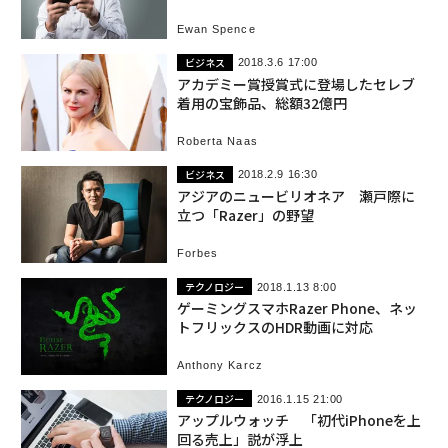
Ewan Spence
ビジネス
2018.3.6 17:00
アカデミー賞授賞式に登場したセレブ
着用の宝飾品、総額32億円
Roberta Naas
ビジネス
2018.2.9 16:30
アジアのニュービリオネア 瀬戸際に
立つ「Razer」の野望
Forbes
テクノロジー
2018.1.13 8:00
ゲーミングスマホRazer Phone、ネッ
トフリックスのHDR動画に対応
Anthony Karcz
テクノロジー
2016.1.15 21:00
アップルウォッチ 「初代iPhoneを上
回る売上」説が浮上