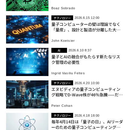
Boaz Sobrado
テクノロジー
2026.6.15 12:00
量子コンピューターの壁は理論でなく
「量産」、設計と製造が分離した大規
模生産の産業へ
John Koetsier
AI
2026.6.10 8:37
量子とAIの融合がもたらす新たなリス
ク管理の必要性
Ingrid Vasiliu Feltes
テクノロジー
2026.4.20 10:00
エヌビディアの量子コンピューティン
グ戦略でD-Wave株が46％急騰——だが
真の勝者はこの無名企業か
Peter Cohan
テクノロジー
2026.4.18 18:00
毎年4月14日は「量子の日」、AIリーダ
ーのための量子コンピューティングガ