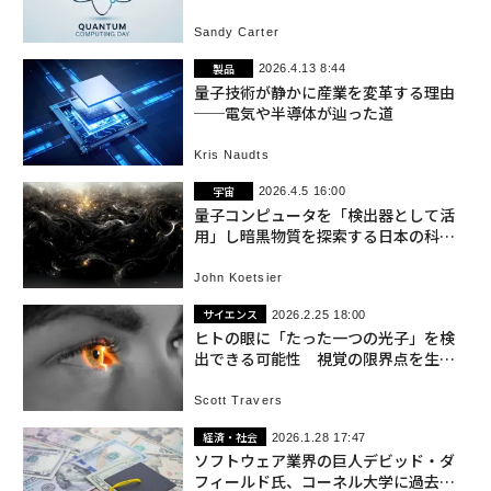
イド2026
Sandy Carter
製品
2026.4.13 8:44
量子技術が静かに産業を変革する理由
──電気や半導体が辿った道
Kris Naudts
宇宙
2026.4.5 16:00
量子コンピュータを「検出器として活
用」し暗黒物質を探索する日本の科学
者たち
John Koetsier
サイエンス
2026.2.25 18:00
ヒトの眼に「たった一つの光子」を検
出できる可能性 視覚の限界点を生物
学者が解説
Scott Travers
経済・社会
2026.1.28 17:47
ソフトウェア業界の巨人デビッド・ダ
フィールド氏、コーネル大学に過去最