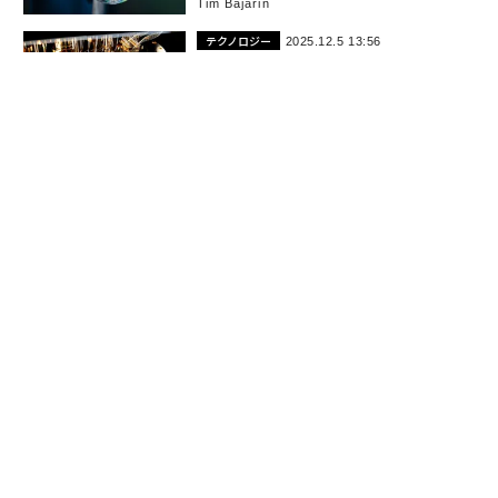
Tim Bajarin
テクノロジー
2025.12.5 13:56
量子技術の構造的転換：確率的基盤か
ら安定構造の構築へ
Pravir Malik
テクノロジー
2025.11.3 12:00
手のひらに100万量子ビット、より小さ
く、より速い量子コンピューターの実
現
John Koetsier
テクノロジー
2025.9.29 12:00
長寿命量子ビットの実現、量子コンピ
ューティングの大いなるブレークスル
ー
John Koetsier
テクノロジー
2025.9.16 10:00
マッキンゼー、2026年に向け「13のテ
ックトレンド」をビジネスリーダーに
解説
John Werner