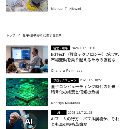
高額の3億7150万ドルを寄付
Michael T. Nietzel
トップ
量子/量子技術 に関する記事
経営・戦略
2026.1.13 21:11
EdTech（教育テクノロジー）が示す、
市場変動を乗り越えるための強靭なビ
ジネスモデル
Chandra Pemmasani
ブロックチェーン
2026.1.5 10:51
量子コンピューティング時代の到来—
暗号化の終焉と信頼の危機
Rodrigo Madanes
AI
2025.12.7 21:33
AIブームの行方：バブル崩壊か、それ
とも真の技術革命か