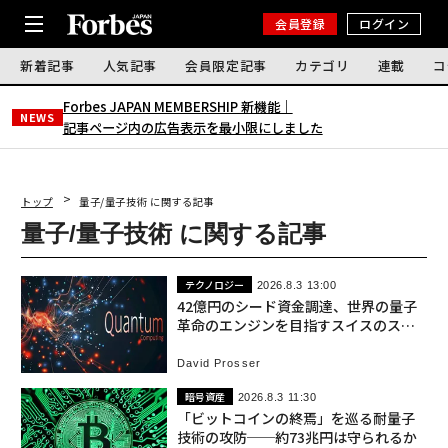
会員登録
ログイン
新着記事
人気記事
会員限定記事
カテゴリ
連載
コ
Forbes JAPAN MEMBERSHIP 新機能｜
NEWS
記事ページ内の広告表示を最小限にしました
トップ
量子/量子技術 に関する記事
量子/量子技術 に関する記事
テクノロジー
2026.8.3 13:00
42億円のシード資金調達、世界の量子
革命のエンジンを目指すスイスのスタ
ートアップ
David Prosser
暗号資産
2026.8.3 11:30
「ビットコインの終焉」を巡る耐量子
技術の攻防──約73兆円は守られるか