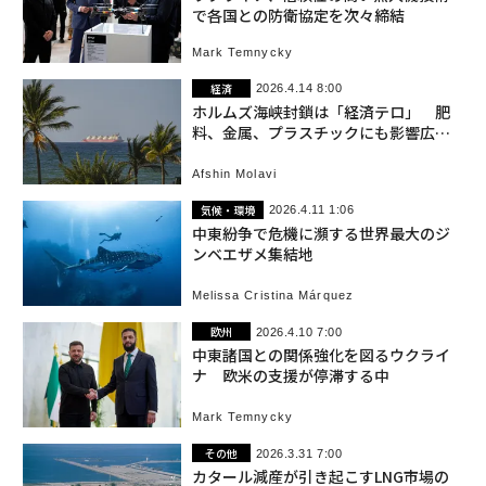
で各国との防衛協定を次々締結
Mark Temnycky
経済
2026.4.14 8:00
ホルムズ海峡封鎖は「経済テロ」 肥
料、金属、プラスチックにも影響広が
る
Afshin Molavi
気候・環境
2026.4.11 1:06
中東紛争で危機に瀕する世界最大のジ
ンベエザメ集結地
Melissa Cristina Márquez
欧州
2026.4.10 7:00
中東諸国との関係強化を図るウクライ
ナ 欧米の支援が停滞する中
Mark Temnycky
その他
2026.3.31 7:00
カタール減産が引き起こすLNG市場の