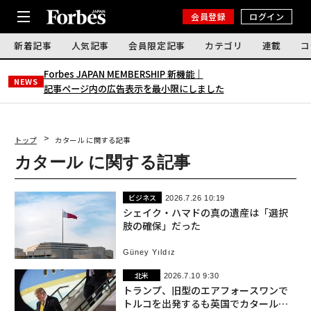
会員登録
ログイン
新着記事
人気記事
会員限定記事
カテゴリ
連載
コ
Forbes JAPAN MEMBERSHIP 新機能｜
NEWS
記事ページ内の広告表示を最小限にしました
トップ
カタール に関する記事
カタール に関する記事
ビジネス
2026.7.26 10:19
シェイク・ハマドの真の遺産は「選択
肢の確保」だった
Güney Yıldız
北米
2026.7.10 9:30
トランプ、旧型のエアフォースワンで
トルコを出発するも英国でカタール寄