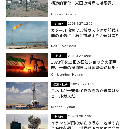
構造的変化 米国の増産には限界、
「需要破壊」も現実味
Gaurav Sharma
その他
2026.3.27 12:30
カタール攻撃で天然ガス市場が前代未
聞の危機に 石油市場より問題は深刻
Ken Silverstein
経済
2026.3.27 9:00
1973年を上回る石油ショックの瀬戸
際、一般の投資家は資源関連銘柄を検
討すべきだ
Christopher Helman
経済・社会
2026.3.27 1:52
エネルギー安全保障の真の立役者はシ
ェールガスだ
Michael Lynch
その他
2026.3.26 7:30
イランと米国の対立の行方 地域の安
全保障を超え、世界経済の問題に発展