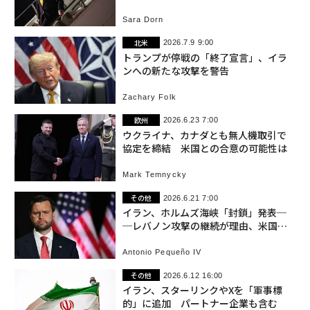
贈機に乗り換え
Sara Dorn
北米
2026.7.9 9:00
トランプが停戦の「終了宣言」、イラ
ンへの新たな攻撃を警告
Zachary Folk
欧州
2026.6.23 7:00
ウクライナ、カナダとも無人機取引で
協定を締結 米国との合意の可能性は
Mark Temnycky
その他
2026.6.21 7:00
イラン、ホルムズ海峡「封鎖」発表─
─レバノン攻撃の継続が理由、米国は
封鎖否定
Antonio Pequeño IV
その他
2026.6.12 16:00
イラン、スターリンクやXを「軍事標
的」に追加 パートナー企業も含む