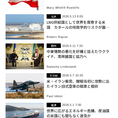
Mary Whitfill Roeloffs
北米
2026.5.13 8:00
LNG供給国として世界を席巻する米
国 カタールの地政学的リスクが露呈
する中
Robert Rapier
欧州
2026.5.11 7:30
中東情勢の悪化を好機と捉えたウクラ
イナ、湾岸諸国と協力へ
Natasha Lindstaedt
その他
2026.5.7 10:30
米・イラン衝突、開戦当初に攻勢に出
たイラン旧式空軍の戦果と戦術
Paul Iddon
経済
2026.5.1 7:00
世界に広がるエネルギー危機、産油国
の米国にも間もなく波及か