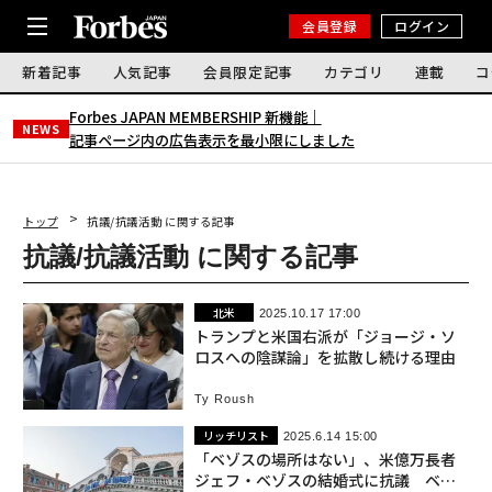
会員登録
ログイン
新着記事
人気記事
会員限定記事
カテゴリ
連載
コ
Forbes JAPAN MEMBERSHIP 新機能｜
NEWS
記事ページ内の広告表示を最小限にしました
トップ
抗議/抗議活動 に関する記事
抗議/抗議活動 に関する記事
北米
2025.10.17 17:00
トランプと米国右派が「ジョージ・ソ
ロスへの陰謀論」を拡散し続ける理由
Ty Roush
リッチリスト
2025.6.14 15:00
「ベゾスの場所はない」、米億万長者
ジェフ・ベゾスの結婚式に抗議 ベネ