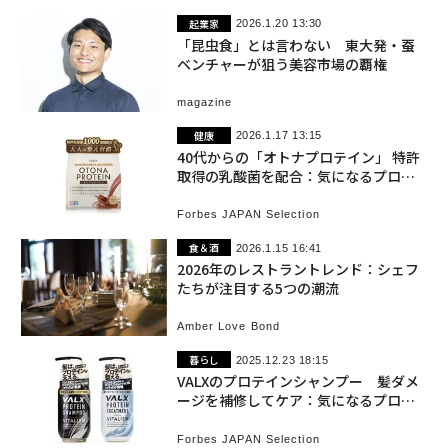
起業家
2026.1.20 13:30
「昆虫食」とは言わない 東大発・蚕
ベンチャーが狙う美容市場の覇権
magazine
健康
2026.1.17 13:15
40代からの「オトナプロテイン」 特許
取得の乳酸菌を配合：気になるプロダ
クト
Forbes JAPAN Selection
食＆酒
2026.1.15 16:41
2026年のレストラントレンド：シェフ
たちが注目する5つの潮流
Amber Love Bond
暮らし
2025.12.23 18:15
VALXのプロテインシャンプー 髪ダメ
ージを補修してケア：気になるプロダ
クト
Forbes JAPAN Selection