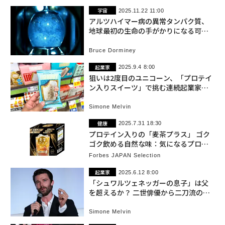
宇宙
2025.11.22 11:00
アルツハイマー病の異常タンパク質、
地球最初の生命の手がかりになる可能
性
Bruce Dorminey
起業家
2025.9.4 8:00
狙いは2度目のユニコーン、「プロテイ
ン入りスイーツ」で挑む連続起業家の
野心
Simone Melvin
健康
2025.7.31 18:30
プロテイン入りの「麦茶プラス」 ゴク
ゴク飲める自然な味：気になるプロダ
クト
Forbes JAPAN Selection
起業家
2025.6.12 8:00
「シュワルツェネッガーの息子」は父
を超えるか？ 二世俳優から二刀流の経
営者へ
Simone Melvin