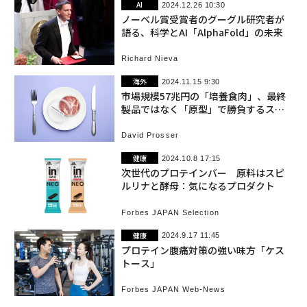
AI
2024.12.26 10:30
ノーベル賞受賞者のグーグル研究者が
語る、科学とAI「AlphaFold」の未来
Richard Nieva
海外
2024.11.15 9:30
市場規模57兆円の「培養食肉」、最終
製品ではなく「原型」で勝負するスイ
ス新興
David Prosser
健康
2024.10.8 17:15
次世代のプロテインバー 原料はスピ
ルリナと酵母：気になるプロダクト
Forbes JAPAN Selection
健康
2024.9.17 11:45
プロテイン腹痛対策の強い味方「ケス
トース」
Forbes JAPAN Web-News