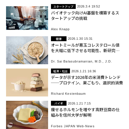
スタートアップ
2026.3.4 19:52
バイオテック向けAI基盤を構築するス
タートアップの挑戦
Alex Knapp
健康
2026.1.30 15:31
オートミールが悪玉コレステロール値
を大幅に低下させる可能性、新研究で
明らかに
Dr. Sai Balasubramanian, M.D., J.D.
経済・社会
2026.1.21 16:36
データが示す2026年の米消費トレンド
──プロテイン、巣ごもり、選択的消費
Richard Kestenbaum
バイオ
2026.1.21 7:15
痩せるホルモンを増やす高野豆腐の仕
組みを信州大学が解明
Forbes JAPAN Web-News