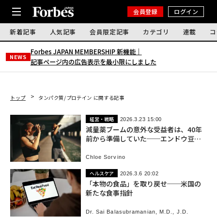
会員登録
ログイン
新着記事
人気記事
会員限定記事
カテゴリ
連載
コ
Forbes JAPAN MEMBERSHIP 新機能｜
NEWS
記事ページ内の広告表示を最小限にしました
トップ
タンパク質/プロテイン に関する記事
経営・戦略
2026.3.23 15:00
減量薬ブームの意外な受益者は、40年
前から準備していた──エンドウ豆プ
ロテイン企業Puris
Chloe Sorvino
ヘルスケア
2026.3.6 20:02
「本物の食品」を取り戻せ──米国の
新たな食事指針
Dr. Sai Balasubramanian, M.D., J.D.