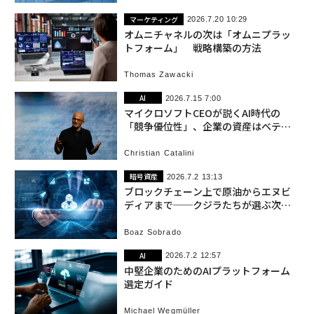
マーケティング
2026.7.20 10:29
オムニチャネルの次は「オムニプラッ
トフォーム」 戦略構築の方法
Thomas Zawacki
AI
2026.7.15 7:00
マイクロソフトCEOが説くAI時代の
「競争優位性」、企業の資産はベテラ
ンの暗黙知
Christian Catalini
暗号資産
2026.7.2 13:13
ブロックチェーン上で原油からエヌビ
ディアまで──クジラたちが選ぶ次世
代取引プラットフォーム
Boaz Sobrado
AI
2026.7.2 12:57
中堅企業のためのAIプラットフォーム
選定ガイド
Michael Wegmüller