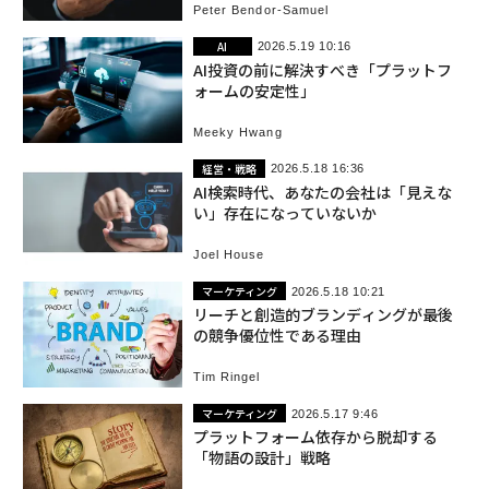
Peter Bendor-Samuel
AI
2026.5.19 10:16
AI投資の前に解決すべき「プラットフ
ォームの安定性」
Meeky Hwang
経営・戦略
2026.5.18 16:36
AI検索時代、あなたの会社は「見えな
い」存在になっていないか
Joel House
マーケティング
2026.5.18 10:21
リーチと創造的ブランディングが最後
の競争優位性である理由
Tim Ringel
マーケティング
2026.5.17 9:46
プラットフォーム依存から脱却する
「物語の設計」戦略