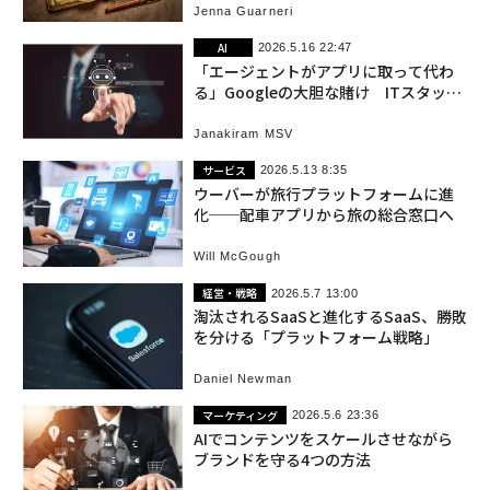
Jenna Guarneri
AI
2026.5.16 22:47
「エージェントがアプリに取って代わ
る」Googleの大胆な賭け ITスタック
の再編が始まる
Janakiram MSV
サービス
2026.5.13 8:35
ウーバーが旅行プラットフォームに進
化──配車アプリから旅の総合窓口へ
Will McGough
経営・戦略
2026.5.7 13:00
淘汰されるSaaSと進化するSaaS、勝敗
を分ける「プラットフォーム戦略」
Daniel Newman
マーケティング
2026.5.6 23:36
AIでコンテンツをスケールさせながら
ブランドを守る4つの方法