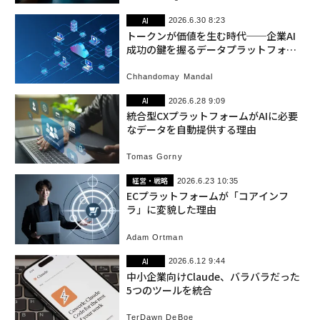
AI
2026.6.30 8:23
トークンが価値を生む時代──企業AI
成功の鍵を握るデータプラットフォー
ム戦略
Chhandomay Mandal
AI
2026.6.28 9:09
統合型CXプラットフォームがAIに必要
なデータを自動提供する理由
Tomas Gorny
経営・戦略
2026.6.23 10:35
ECプラットフォームが「コアインフ
ラ」に変貌した理由
Adam Ortman
AI
2026.6.12 9:44
中小企業向けClaude、バラバラだった
5つのツールを統合
TerDawn DeBoe