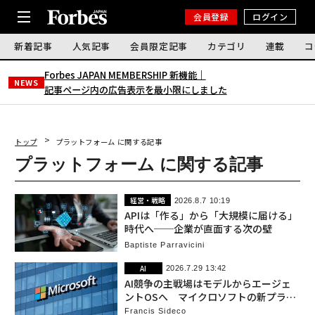
会員登録
ログイン
新着記事
人気記事
会員限定記事
カテゴリ
連載
コ
Forbes JAPAN MEMBERSHIP 新機能｜
NEWS
記事ページ内の広告表示を最小限にしました
トップ
プラットフォーム に関する記事
プラットフォーム に関する記事
経営・戦略
2026.8.7 10:19
APIは「作る」から「大規模に届ける」
時代へ──企業が直面する次の壁
Baptiste Parravicini
AI
2026.7.29 13:42
AI競争の主戦場はモデルからエージェ
ントOSへ マイクロソフトの新プラッ
トフォーム戦略
Francis Sideco