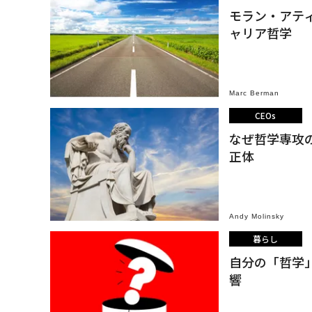
モラン・アテ
ャリア哲学
Marc Berman
CEOs
なぜ哲学専攻の
正体
Andy Molinsky
暮らし
自分の「哲学
響