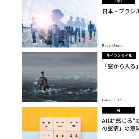
Tips
日本・ブラジ
Radu Magdin
ライフスタイル
「窓から入る
Lintao "LT" Lu
AI
AIは“感じる
の感情」の意