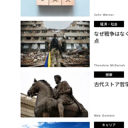
John Werner
経済・社会
なぜ戦争はな
点
Theodore McDarrah
健康
古代ストア哲
Web Golinkin
キャリア