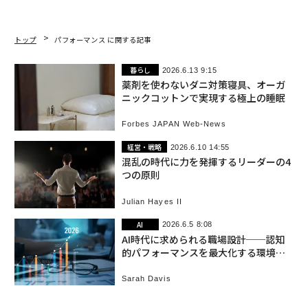
トップ
パフォーマンス に関する記事
暮らし
2026.6.13 9:15
薬剤を使わないダニ対策寝具、オーガ
ニックコットンで実現する極上の睡眠
Forbes JAPAN Web-News
経営・戦略
2026.6.10 14:55
混乱の時代に力を発揮するリーダーの4
つの原則
Julian Hayes II
AI
2026.6.5 8:08
AI時代に求められる職場設計──認知
的パフォーマンスを最大化する環境と
は
Sarah Davis
働き方
2026.6.2 9:41