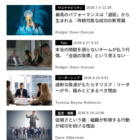
サステナビリティ
2026.7.4 12:38
最高のパフォーマンスは「退屈」から
生まれる：持続可能な成功の新常識
Rodger Dean Duncan
Tips
2026.6.27 9:16
本当の問題を語らないチームが払う代
償、「会話の負債」という見えない重
荷
Rodger Dean Duncan
リーダーシップ
2026.6.20 8:52
過剰な後退がもたらすリスク：リーダ
ーが今、踏みとどまるべき理由
Tynesia Boyea-Robinson
経営・戦略
2026.6.19 10:06
従順さという罠：組織が称賛する行動
が成功を妨げる理由
Dave Silberman