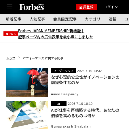
会員登録
ログイン
新着記事
人気記事
会員限定記事
カテゴリ
連載
コ
Forbes JAPAN MEMBERSHIP 新機能｜
NEWS
記事ページ内の広告表示を最小限にしました
トップ
パフォーマンス に関する記事
リーダーシップ
2026.7.10 14:32
なぜ心理的安全性がイノベーションの
前提条件なのか
Amee Desjourdy
AI
2026.7.10 10:10
AIが仕事を再構築する時代、あなたの
価値を高めるものは何か
Guruprakash Sivabalan