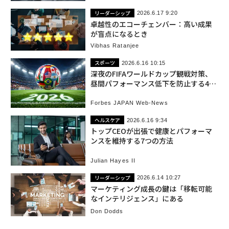
リーダーシップ
2026.6.17 9:20
卓越性のエコーチェンバー：高い成果
が盲点になるとき
Vibhas Ratanjee
スポーツ
2026.6.16 10:15
深夜のFIFAワールドカップ観戦対策、
昼間パフォーマンス低下を防止する4つ
の睡眠のコツ
Forbes JAPAN Web-News
ヘルスケア
2026.6.16 9:34
トップCEOが出張で健康とパフォーマ
ンスを維持する7つの方法
Julian Hayes II
リーダーシップ
2026.6.14 10:27
マーケティング成長の鍵は「移転可能
なインテリジェンス」にある
Don Dodds