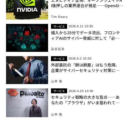
エヌビディア主導、オープンウェイトA
I後押しの業界連合が発足──OpenAIモ
デルの侵害を受け
Tim Keary
サービス
2026.6.11 10:30
侵入から25分でデータ流出、フロンテ
ィアAIのサイバー脅威に対して「必要
な変化」と「不要な変化」
染谷征良
サービス
2026.6.2 10:30
外部委託の「餅は餅屋」はもう危険、
企業がサイバーセキュリティ対策に自
ら乗り出すべき理由
山本 敦
サービス
2026.4.20 10:30
セキュリティ戦略の大きな盲点──あ
なたの「ブラウザ」がいま狙われてい
る
山本 敦