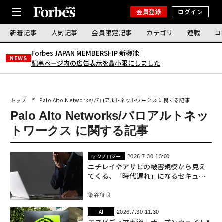
会員登録
ログイン
新着記事
人気記事
会員限定記事
カテゴリ
連載
コ
Forbes JAPAN MEMBERSHIP 新機能｜
NEWS
記事ページ内の広告表示を最小限にしました
トップ
Palo Alto Networks/パロアルトネットワークス に関する記事
Palo Alto Networks/パロアルトネッ
トワークス に関する記事
テクノロジー
2026.7.30 13:00
ニチレイやアサヒの被害規模から見え
てくる、「時代遅れ」になるセキュリ
ティ予算の考え方
染谷征良
AI
2026.7.30 11:30