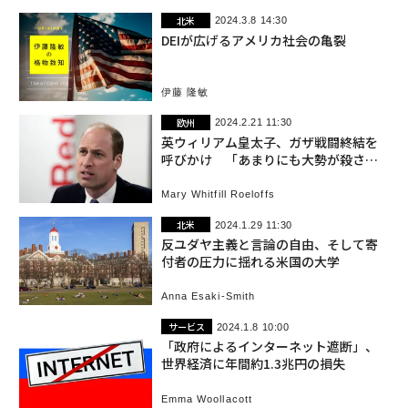
北米
2024.3.8 14:30
DEIが広げるアメリカ社会の亀裂
伊藤 隆敏
欧州
2024.2.21 11:30
英ウィリアム皇太子、ガザ戦闘終結を
呼びかけ 「あまりにも大勢が殺され
た」
Mary Whitfill Roeloffs
北米
2024.1.29 11:30
反ユダヤ主義と言論の自由、そして寄
付者の圧力に揺れる米国の大学
Anna Esaki-Smith
サービス
2024.1.8 10:00
「政府によるインターネット遮断」、
世界経済に年間約1.3兆円の損失
Emma Woollacott