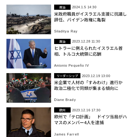
政治
2024.1.5 14:30
米政府職員がイスラエル支援に抗議し
辞任、バイデン政権に亀裂
Siladitya Ray
政治
2023.12.28 11:30
ヒトラーに例えられたイスラエル首
相、トルコ大統領に応酬
Antonio Pequeño IV
リーダーシップ
2023.12.19 13:00
米企業で人材の「すみわけ」進行か
政治二極化で同類が集まる傾向に
Diane Brady
欧州
2023.12.16 17:30
欧州で「テロ計画」 ドイツ当局がハ
マスのメンバー4人を逮捕
James Farrell