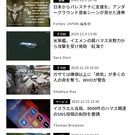
音楽
2023.12.8 18:30
日本からパレスチナに支援を。アンダ
ーグラウンド音楽シーンが見せた連帯
Forbes JAPAN 編集部
その他
2023.12.4 13:00
米軍艦、イエメンの親ハマス派勢力か
ら攻撃を受け発砲 紅海で
Sara Dorn
その他
2023.11.29 15:00
ガザでは爆弾以上に「病気」が多くの
人の命を奪う、WHOが警告
Siladitya Ray
サービス
2023.11.15 13:30
イスラエル当局、8000件のハマス関連
のSNS投稿の削除を要請
Thomas Brewster