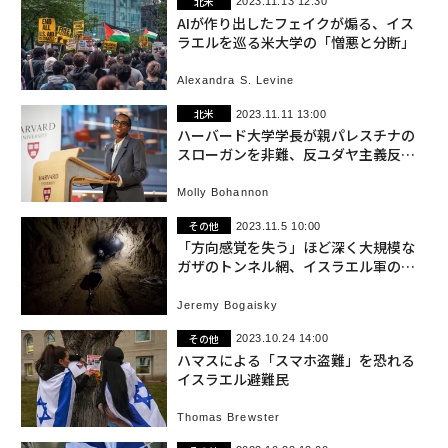
北米
2023.11.13 12:30
AIが作り出したフェイクが煽る、イス
ラエルを巡る米大学の「憎悪と分断」
Alexandra S. Levine
北米
2023.11.11 13:00
ハーバード大学学長が親パレスチナの
スローガンを非難、反ユダヤ主義反対
を表明
Molly Bohannon
その他
2023.11.5 10:00
「方向感覚を失う」ほど深く大規模な
ガザのトンネル網、イスラエル軍の作
戦は
Jeremy Bogaisky
その他
2023.10.24 14:00
ハマスによる「スマホ盗難」を恐れる
イスラエル避難民
Thomas Brewster