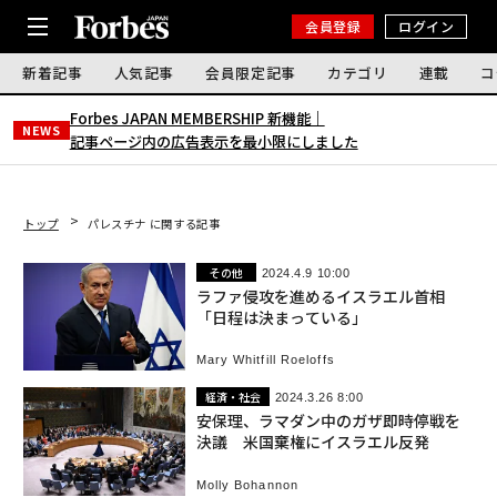
会員登録
ログイン
新着記事
人気記事
会員限定記事
カテゴリ
連載
コ
Forbes JAPAN MEMBERSHIP 新機能｜
NEWS
記事ページ内の広告表示を最小限にしました
トップ
パレスチナ に関する記事
その他
2024.4.9 10:00
ラファ侵攻を進めるイスラエル首相
「日程は決まっている」
Mary Whitfill Roeloffs
経済・社会
2024.3.26 8:00
安保理、ラマダン中のガザ即時停戦を
決議 米国棄権にイスラエル反発
Molly Bohannon