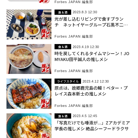
Forbes JAPAN 編集部
食＆酒
2023.8.3 12:30
光が差し込むリビングで食すブラン
チ ネットイヤーグループ石黒不二代
の推しメシ
Forbes JAPAN 編集部
食＆酒
2023.4.19 12:30
時を戻してくれるタイムマシーン！JO
MYAKU田平誠人の推しメシ
Forbes JAPAN 編集部
ライフスタイル
2023.4.12 12:30
原点は、故郷鹿児島の鰻！ベター・プ
レイス森本新士の推しメシ
Forbes JAPAN 編集部
食＆酒
2023.4.5 12:45
「写真だけでも唾液が...」Zアカデミア
学長の推しメシ 絶品シーフードラクサ