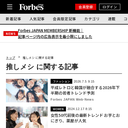
会員登録
ログイン
新着記事
人気記事
会員限定記事
カテゴリ
連載
コ
Forbes JAPAN MEMBERSHIP 新機能｜
NEWS
記事ページ内の広告表示を最小限にしました
トップ
推しメシ に関する記事
推しメシ に関する記事
ファッション
2026.7.5 9:15
平成レトロと韓国が融合する2026年下
半期の若者トレンド予測
Forbes JAPAN Web-News
WOMEN
2024.12.17 8:15
女性50代前後の最新トレンド お芋とお
にぎり、薬屋が人気