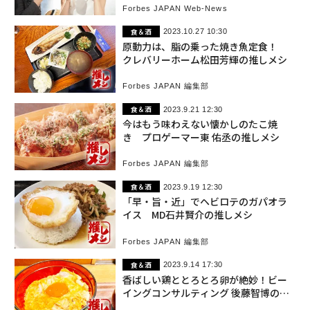
Forbes JAPAN Web-News
食＆酒
2023.10.27 10:30
原動力は、脂の乗った焼き魚定食！
クレバリーホーム松田芳輝の推しメシ
Forbes JAPAN 編集部
食＆酒
2023.9.21 12:30
今はもう味わえない懐かしのたこ焼
き プロゲーマー東 佑丞の推しメシ
Forbes JAPAN 編集部
食＆酒
2023.9.19 12:30
「早・旨・近」でヘビロテのガパオラ
イス MD石井賢介の推しメシ
Forbes JAPAN 編集部
食＆酒
2023.9.14 17:30
香ばしい鶏ととろとろ卵が絶妙！ビー
イングコンサルティング 後藤智博の推
しメシ