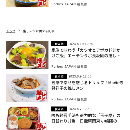
Forbes JAPAN 編集部
トップ
推しメシ に関する記事
食＆酒
2023.8.10 12:30
家族で味わう「カツオとアボカド卵か
けご飯」エーテンラボ長坂剛の推しメ
シ
Forbes JAPAN 編集部
食＆酒
2023.8.9 12:30
五感で幸せを感じるトリュフ！MaVie志
賀祥子の推しメシ
Forbes JAPAN 編集部
食＆酒
2023.8.7 12:30
味も経営手法も魅力的な「玉子屋」の
日替わり弁当 日能研関東 小嶋隆の推
しメシ