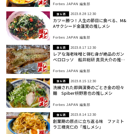
Forbes JAPAN 編集部
食＆酒
2023.8.28 12:30
カツ＝勝つ！人生の節目に食べる、M&
Aサクシード金蓮実の推しメシ
Forbes JAPAN 編集部
食＆酒
2023.8.17 12:30
レアな海老味噌と弾む身が絶品のガン
ベロロッソ 船井総研 真貝大介の推し
メシ
Forbes JAPAN 編集部
食＆酒
2023.8.15 12:30
洗練された即興演奏のごとき金の坦々
麺 Spiber枡野恵也の推しメシ
Forbes JAPAN 編集部
食＆酒
2023.8.14 12:30
創業期の原点に立ち返る味 ファミト
ラ三橋克仁の「推しメシ」