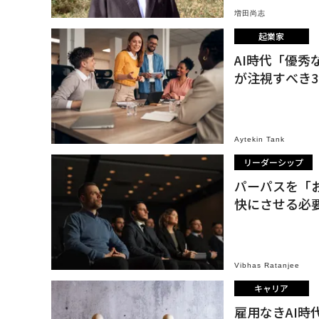
増田尚志
起業家
AI時代「優
が注視すべき
Aytekin Tank
リーダーシップ
パーパスを「
快にさせる必
Vibhas Ratanjee
キャリア
雇用なきAI