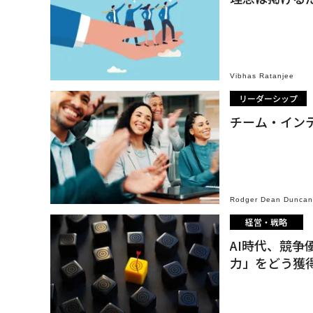
Vibhas Ratanjee
リーダーシップ
チーム・イン
Rodger Dean Duncan
経営・戦略
AI時代、競
力」をどう獲