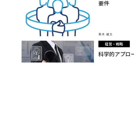
要件
青木 健太
経営・戦略
科学的アプロ
Tomas Chamorro-Pre