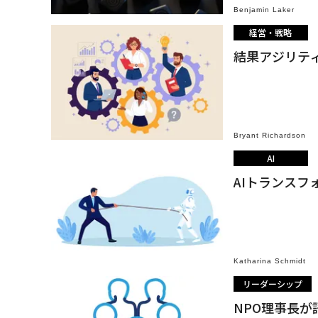
Benjamin Laker
経営・戦略
結果アジリテ
Bryant Richardson
AI
AIトランス
Katharina Schmidt
リーダーシップ
NPO理事長