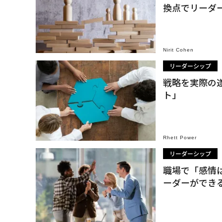
換点でリーダ
Nirit Cohen
リーダーシップ
戦略を実際の
ト」
Rhett Power
リーダーシップ
職場で「感情
ーダーができ