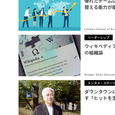
優れたチーム
替える能力が
London School of Ec
リーダーシップ
ウィキペディ
の組織論
Rodger Dean Duncan
エンタメ・スポー
ダウンタウン
す「ヒットを