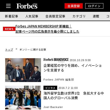
会員登録
ログイン
新着記事
人気記事
会員限定記事
カテゴリ
連載
コ
Forbes JAPAN MEMBERSHIP 新機能｜
NEWS
記事ページ内の広告表示を最小限にしました
トップ
オンリー に関する記事
2016.10.26 9:00
企業経営の守りを固め、イノベーショ
ンを支援する
Forbes JAPAN 編集部
ビジネス
2016.7.2 11:00
海外留学生数は世界1位 急拡大する中
国人のグローバル消費
Joel Backaler