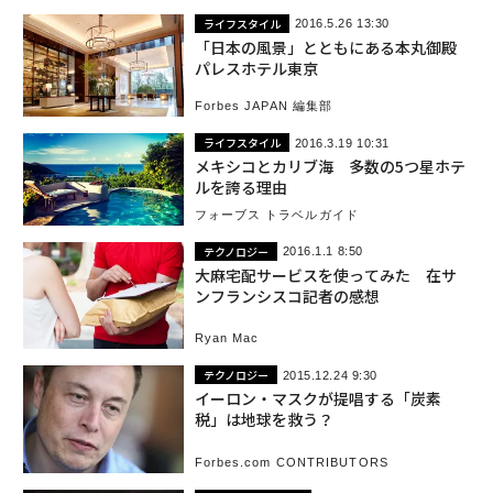
ライフスタイル
2016.5.26 13:30
「日本の風景」とともにある本丸御殿
パレスホテル東京
Forbes JAPAN 編集部
ライフスタイル
2016.3.19 10:31
メキシコとカリブ海 多数の5つ星ホテ
ルを誇る理由
フォーブス トラベルガイド
テクノロジー
2016.1.1 8:50
大麻宅配サービスを使ってみた 在サ
ンフランシスコ記者の感想
Ryan Mac
テクノロジー
2015.12.24 9:30
イーロン・マスクが提唱する「炭素
税」は地球を救う？
Forbes.com CONTRIBUTORS