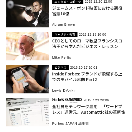
エンタメ・スポーツ
2015.12.20 12:00
ジェームス・ボンド映画における悪役
富豪10傑
Abram Brown
キャリア・教育
2015.12.18 10:00
CEOとしてのローマ教皇――フランシスコ
法王から学んだビジネス・レッスン
Mike Perlis
ビジネス
2015.10.17 10:01
Inside Forbes: ブランドが飛躍する上
でのモバイル志向 Part2
Lewis DVorkin
2015.7.23 20:06
全社員をテレワーク雇用 「ワードプ
レス」運営元、Automattic社の革新性
Forbes JAPAN 編集部