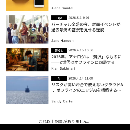
Alana Sandel
Tips
2026.5.1 9:01
バーチャル全盛の今、対面イベントが
過去最高の盛況を見せる逆説
Jane Hanson
暮らし
2026.4.15 16:00
2026年、アナログは「贅沢」なものに
──Z世代はオフラインに回帰する
Kian Bakhtiari
AI
2026.4.14 11:00
リスクが高い沖合で使えないクラウドA
I、オフラインのエッジAIを構築する企
業たち
Sandy Carter
これ以上記事がありません。