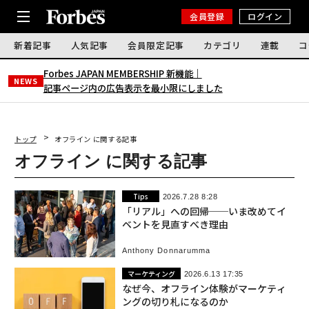
会員登録
ログイン
新着記事
人気記事
会員限定記事
カテゴリ
連載
コ
Forbes JAPAN MEMBERSHIP 新機能｜
NEWS
記事ページ内の広告表示を最小限にしました
トップ
オフライン に関する記事
オフライン に関する記事
Tips
2026.7.28 8:28
「リアル」への回帰──いま改めてイ
ベントを見直すべき理由
Anthony Donnarumma
マーケティング
2026.6.13 17:35
なぜ今、オフライン体験がマーケティ
ングの切り札になるのか