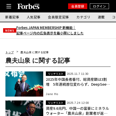
会員登録
ログイン
新着記事
人気記事
会員限定記事
カテゴリ
連載
コ
Forbes JAPAN MEMBERSHIP 新機能｜
NEWS
記事ページ内の広告表示を最小限にしました
トップ
農夫山泉 に関する記事
農夫山泉 に関する記事
リッチリスト
2025.11.7 11:30
2025年中国長者番付、総資産額は3割
増 5年連続首位変わらず、DeepSeek
創業者が初番付入り
Jane Ho
リッチリスト
2025.7.24 12:00
資産9.6兆円、中国一の富豪にミネラル
ウォーター「農夫山泉」創業者が返り