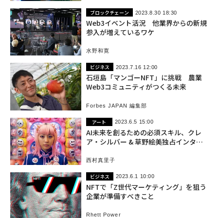
ブロックチェーン
2023.8.30 18:30
Web3イベント活況 他業界からの新規
参入が増えているワケ
水野和寛
ビジネス
2023.7.16 12:00
石垣島「マンゴーNFT」に挑戦 農業
Web3コミュニティがつくる未来
Forbes JAPAN 編集部
アート
2023.6.5 15:00
AI未来を創るための必須スキル、クレ
ア・シルバー & 草野絵美独占インタビ
ュー
西村真里子
ビジネス
2023.6.1 10:00
NFTで「Z世代マーケティング」を狙う
企業が準備すべきこと
Rhett Power