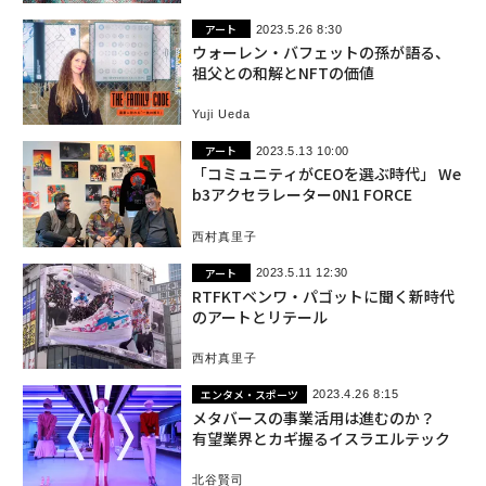
アート
2023.5.26 8:30
ウォーレン・バフェットの孫が語る、
祖父との和解とNFTの価値
Yuji Ueda
アート
2023.5.13 10:00
「コミュニティがCEOを選ぶ時代」 We
b3アクセラレーター0N1 FORCE
西村真里子
アート
2023.5.11 12:30
RTFKTベンワ・パゴットに聞く新時代
のアートとリテール
西村真里子
エンタメ・スポーツ
2023.4.26 8:15
メタバースの事業活用は進むのか？
有望業界とカギ握るイスラエルテック
北谷賢司