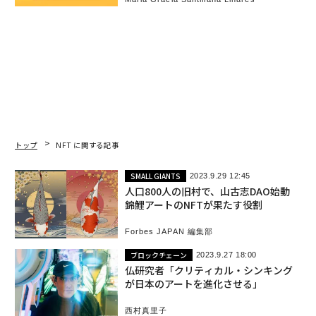
トップ
NFT に関する記事
SMALL GIANTS
2023.9.29 12:45
人口800人の旧村で、山古志DAO始動
錦鯉アートのNFTが果たす役割
Forbes JAPAN 編集部
ブロックチェーン
2023.9.27 18:00
仏研究者「クリティカル・シンキング
が日本のアートを進化させる」
西村真里子