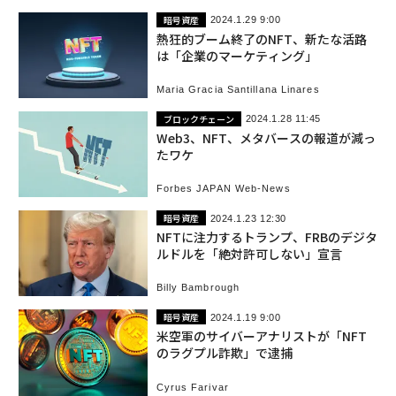
暗号資産
2024.1.29 9:00
熱狂的ブーム終了のNFT、新たな活路
は「企業のマーケティング」
Maria Gracia Santillana Linares
ブロックチェーン
2024.1.28 11:45
Web3、NFT、メタバースの報道が減っ
たワケ
Forbes JAPAN Web-News
暗号資産
2024.1.23 12:30
NFTに注力するトランプ、FRBのデジタ
ルドルを「絶対許可しない」宣言
Billy Bambrough
暗号資産
2024.1.19 9:00
米空軍のサイバーアナリストが「NFT
のラグプル詐欺」で逮捕
Cyrus Farivar