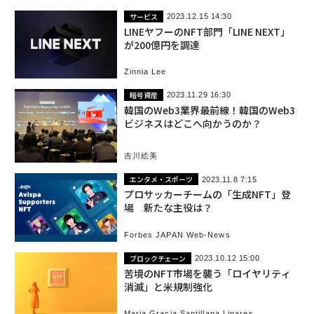
サービス
2023.12.15 14:30
LINEヤフーのNFT部門「LINE NEXT」
が200億円を調達
Zinnia Lee
暗号資産
2023.11.29 16:30
韓国のWeb3業界最前線！韓国のWeb3
ビジネスはどこへ向かうのか？
吉川絵美
エンタメ・スポーツ
2023.11.8 7:15
プロサッカーチームの「生成NFT」登
場 新たな主役は？
Forbes JAPAN Web-News
ブロックチェーン
2023.10.12 15:00
苦境のNFT市場を襲う「ロイヤリティ
消滅」と米規制強化
Maria Gracia Santillana Linares