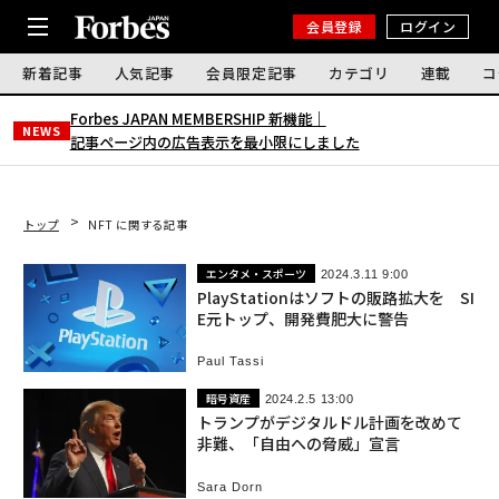
会員登録
ログイン
新着記事
人気記事
会員限定記事
カテゴリ
連載
コ
Forbes JAPAN MEMBERSHIP 新機能｜
NEWS
記事ページ内の広告表示を最小限にしました
トップ
NFT に関する記事
エンタメ・スポーツ
2024.3.11 9:00
PlayStationはソフトの販路拡大を SI
E元トップ、開発費肥大に警告
Paul Tassi
暗号資産
2024.2.5 13:00
トランプがデジタルドル計画を改めて
非難、「自由への脅威」宣言
Sara Dorn