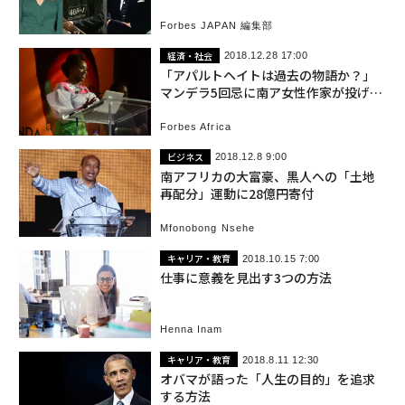
Forbes JAPAN 編集部
経済・社会
2018.12.28 17:00
「アパルトヘイトは過去の物語か？」
マンデラ5回忌に南ア女性作家が投げた
問い
Forbes Africa
ビジネス
2018.12.8 9:00
南アフリカの大富豪、黒人への「土地
再配分」運動に28億円寄付
Mfonobong Nsehe
キャリア・教育
2018.10.15 7:00
仕事に意義を見出す3つの方法
Henna Inam
キャリア・教育
2018.8.11 12:30
オバマが語った「人生の目的」を追求
する方法