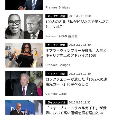
Frances Bridges
キャリア・教育
2018.3.27 19:00
100人の名言「私がビジネスで学んだこ
と」 vol.7
Forbes JAPAN 編集部
キャリア・教育
2018.2.19 16:30
オプラ・ウィンフリーが贈る 人生と
キャリア向上のアドバイス10選
Frances Bridges
キャリア・教育
2018.1.16 17:30
ロックフェラーが遺した「10万人の連
絡先カード」に学べること
Carmine Gallo
ライフスタイル
2016.5.26 11:30
「フォーブス・トラベルガイド」が世
界において高い信頼を得る理由とは