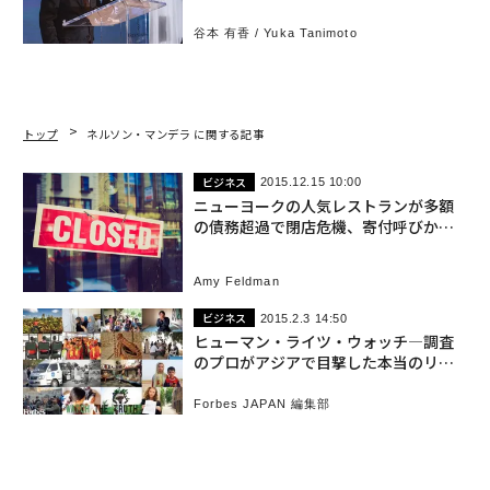
谷本 有香 / Yuka Tanimoto
トップ
ネルソン・マンデラ に関する記事
ビジネス
2015.12.15 10:00
ニューヨークの人気レストランが多額
の債務超過で閉店危機、寄付呼びかけ
へ
Amy Feldman
ビジネス
2015.2.3 14:50
ヒューマン・ライツ・ウォッチ―調査
のプロがアジアで目撃した本当のリス
ク
Forbes JAPAN 編集部