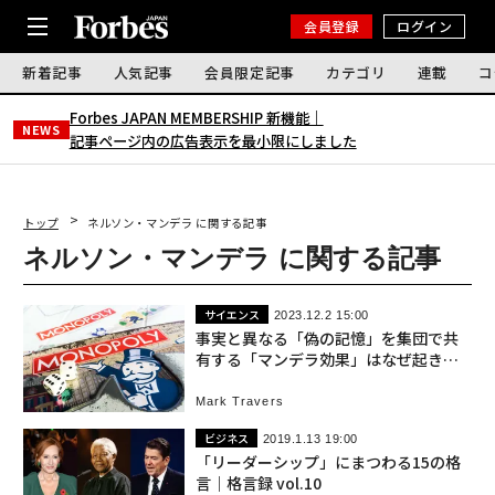
会員登録
ログイン
新着記事
人気記事
会員限定記事
カテゴリ
連載
コ
Forbes JAPAN MEMBERSHIP 新機能｜
NEWS
記事ページ内の広告表示を最小限にしました
トップ
ネルソン・マンデラ に関する記事
ネルソン・マンデラ に関する記事
サイエンス
2023.12.2 15:00
事実と異なる「偽の記憶」を集団で共
有する「マンデラ効果」はなぜ起き
る？
Mark Travers
ビジネス
2019.1.13 19:00
「リーダーシップ」にまつわる15の格
言｜格言録 vol.10