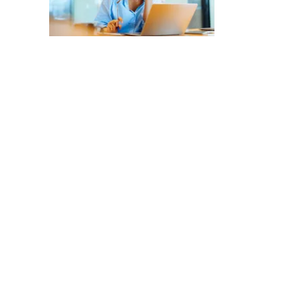
Joe Altieri
健康
脳が「ネガテ
解説
Mark Travers