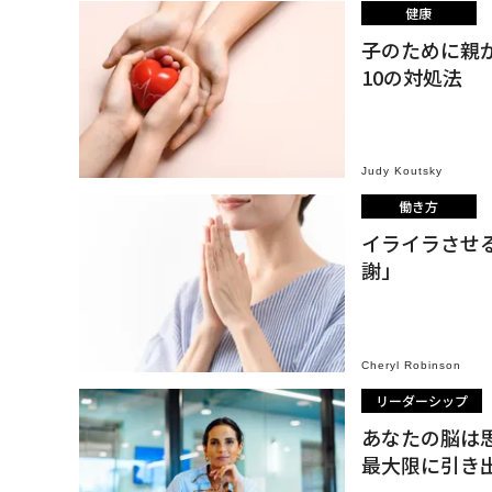
健康
子のために親
10の対処法
Judy Koutsky
働き方
イライラさせ
謝」
Cheryl Robinson
リーダーシップ
あなたの脳は
最大限に引き