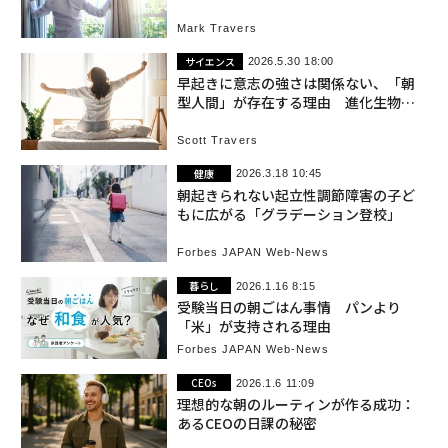
Mark Travers
サイエンス
2026.5.30 18:00
早起きに意志の強さは関係ない、「朝
型人間」が存在する理由 進化生物学
者が解説
Scott Travers
健康
2026.3.18 10:45
朝起きられない起立性調節障害の子ど
もに広がる「グラデーション登校」
Forbes JAPAN Web-News
暮らし
2026.1.16 8:15
受験当日の朝ごはん事情 パンより
「米」が支持される理由
Forbes JAPAN Web-News
CEOs
2026.1.6 11:09
理想的な朝のルーティンが作る成功：
あるCEOの日課の秘密