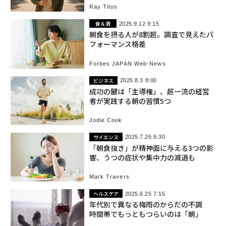
Ray Titus
食＆酒
2025.9.12 9:15
朝食を摂る人が8割超。調査で見えたパ
フォーマンス格差
Forbes JAPAN Web-News
ビジネス
2025.8.3 8:00
成功の鍵は「主導権」、超一流の経営
者が実践する朝の習慣5つ
Jodie Cook
サイエンス
2025.7.26 9:30
「朝食抜き」が精神面に与える3つの影
響、うつの症状や集中力の減退も
Mark Travers
ヘルスケア
2025.6.25 7:15
年代別で異なる梅雨のからだの不調
時間帯でもっともつらいのは「朝」