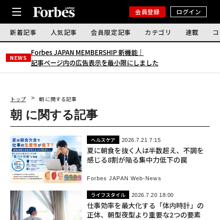
会員登録
ログイン
新着記事
人気記事
会員限定記事
カテゴリ
連載
コ
Forbes JAPAN MEMBERSHIP 新機能｜
NEWS
記事ページ内の広告表示を最小限にしました
トップ
朝 に関する記事
朝 に関する記事
ヘルスケア
2026.7.21 7:15
夏に朝食を抜く人は半数超え、不調を
感じる8割が陥る集中力低下の罠
Forbes JAPAN Web-News
ライフスタイル
2026.7.20 18:00
仕事効率を最大化する「体内時計」の
正体、朝型夜型より重要な2つの要素