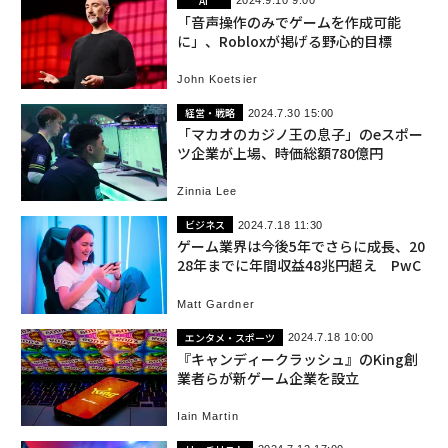
AI
2024.9.10 9:00
「音声操作のみでゲームを作成可能
に」、Robloxが掲げる野心的目標
John Koetsier
経営・戦略
2024.7.30 15:00
「マカオのカジノ王の息子」のeスポー
ツ企業が上場、時価総額780億円
Zinnia Lee
ビジネス
2024.7.18 11:30
ゲーム業界は今後5年でさらに成長、20
28年までに年間収益48兆円超え PwC
Matt Gardner
エンタメ・スポーツ
2024.7.18 10:00
『キャンディークラッシュ』のKing創
業者らが新ゲーム企業を設立
Iain Martin