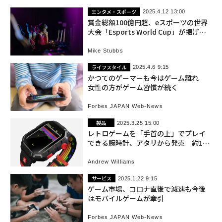
エンタメ・スポーツ
2025.4.12 13:00
賞金総額100億円超、eスポーツの世界
大会「Esports World Cup」が掲げる
使命
Mike Stubbs
ライフスタイル
2025.4.6 9:15
かつてのゲーマーも今はゲーム離れ
女性の方がゲーム習慣が続く
Forbes JAPAN Web-News
製品
2025.3.25 15:00
レトロゲームを「手首の上」でプレイ
できる腕時計、アタリから発売 約1万
2000円
Andrew Williams
サービス
2025.1.22 9:15
ゲーム市場、コロナ直後で減速も今後
はモバイルゲームが牽引
Forbes JAPAN Web-News