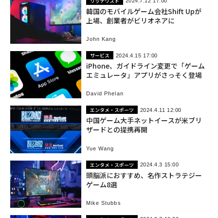
リッチリスト
2024.7.12 17:00
韓国のモバイルゲーム会社Shift Upが
上場、創業者がビリオネアに
John Kang
サービス
2024.4.15 17:00
iPhone、ガイドライン変更で「ゲーム
エミュレータ」アプリがさっそく登場
David Phelan
エンタメ・スポーツ
2024.4.11 12:00
中国ゲーム大手ネットイースが米ブリ
ザードとの提携再開
Yue Wang
エンタメ・スポーツ
2024.4.3 15:00
頭脳派におすすめ、名作ストラテジー
ゲーム8選
Mike Stubbs