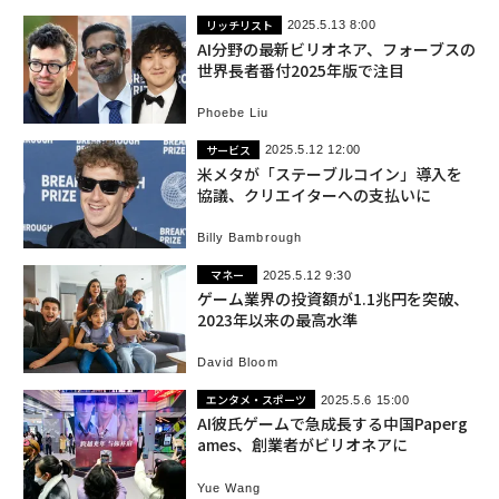
リッチリスト
2025.5.13 8:00
AI分野の最新ビリオネア、フォーブスの
世界長者番付2025年版で注目
Phoebe Liu
サービス
2025.5.12 12:00
米メタが「ステーブルコイン」導入を
協議、クリエイターへの支払いに
Billy Bambrough
マネー
2025.5.12 9:30
ゲーム業界の投資額が1.1兆円を突破、
2023年以来の最高水準
David Bloom
エンタメ・スポーツ
2025.5.6 15:00
AI彼氏ゲームで急成長する中国Paperg
ames、創業者がビリオネアに
Yue Wang