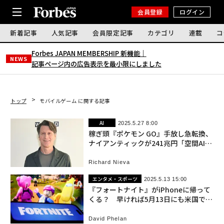
会員登録
ログイン
新着記事
人気記事
会員限定記事
カテゴリ
連載
コ
Forbes JAPAN MEMBERSHIP 新機能｜
NEWS
記事ページ内の広告表示を最小限にしました
トップ
モバイルゲーム に関する記事
AI
2025.5.27 8:00
稼ぎ頭『ポケモン GO』手放し急転換、
ナイアンティックが241兆円「空間AI」
市場に挑む
Richard Nieva
エンタメ・スポーツ
2025.5.13 15:00
『フォートナイト』がiPhoneに帰って
くる？ 早ければ5月13日にも米国で復
活
David Phelan