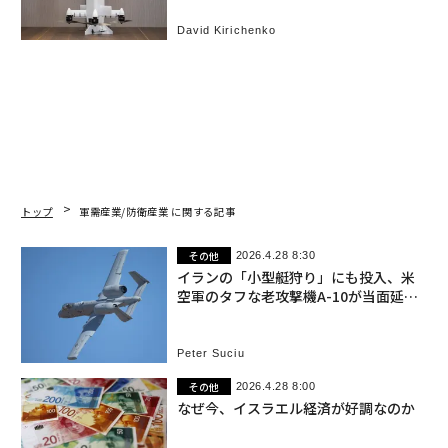
空の革新
David Kirichenko
トップ
軍需産業/防衛産業 に関する記事
その他
2026.4.28 8:30
イランの「小型艇狩り」にも投入、米
空軍のタフな老攻撃機A-10が当面延命
へ
Peter Suciu
その他
2026.4.28 8:00
なぜ今、イスラエル経済が好調なのか