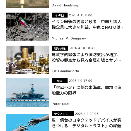
David Hambling
その他
2026.4.13 8:00
イラン紛争の勝者と敗者 中国と無人
機企業に大きな利益、中東とNATOは前
途多難
Michael P. Dempsey
暗号資産
2026.4.10 10:30
地政学的緊張により国防支出が増加、
投資の観点から見る金属市場とサプラ
イチェーン
Tiz Gambacorta
北米
2026.4.9 17:00
「空母不足」に悩む米海軍、問題は造
船能力の限界
Peter Suciu
テクノロジー
2026.4.4 22:07
数十億台のコネクテッドデバイスが突
きつける「デジタルトラスト」の課題