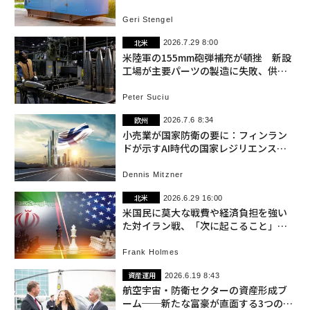
Geri Stengel
北米
2026.7.29 8:00
米陸軍の155mm砲弾補充が頓挫 新設
工場が主要パーツの製造に失敗、供給
網問題も露呈
Peter Suciu
欧州
2026.7.6 8:34
小売業が国家防衛の要に：フィンラン
ドが示すAI時代の国家レジリエンス戦
略
Dennis Mitzner
北米
2026.6.29 16:00
米国民に莫大な戦費や経済負担を強い
た対イラン戦、「次に起こること」は
もっと巨額
Frank Holmes
資産運用
2026.6.19 8:43
航空宇宙・防衛セクターの資産形成ブ
ーム──新たな富豪が直面する3つの落