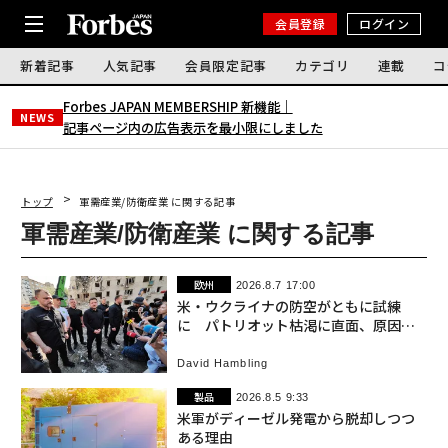
会員登録
ログイン
新着記事
人気記事
会員限定記事
カテゴリ
連載
コ
Forbes JAPAN MEMBERSHIP 新機能｜
NEWS
記事ページ内の広告表示を最小限にしました
トップ
軍需産業/防衛産業 に関する記事
軍需産業/防衛産業 に関する記事
欧州
2026.8.7 17:00
米・ウクライナの防空がともに試練
に パトリオット枯渇に直面、原因と
対策は「非対称戦」
David Hambling
製品
2026.8.5 9:33
米軍がディーゼル発電から脱却しつつ
ある理由