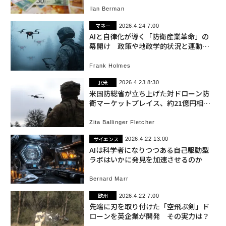
Ilan Berman
マネー
2026.4.24 7:00
AIと自律化が導く「防衛産業革命」の
幕開け 政策や地政学的状況と連動、
投資家も留意
Frank Holmes
北米
2026.4.23 8:30
米国防総省が立ち上げた対ドローン防
衛マーケットプレイス、約21億円相当
の初回取引が完了
Zita Ballinger Fletcher
サイエンス
2026.4.22 13:00
AIは科学者になりつつある――自己駆動型
ラボはいかに発見を加速させるのか
Bernard Marr
欧州
2026.4.22 7:00
先端に刃を取り付けた「空飛ぶ剣」ド
ローンを英企業が開発 その実力は？