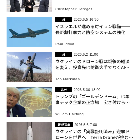
とし穴
Christopher Toregas
AI
2026.6.5 16:30
イスラエルが進める対イラン戦備──
長距離打撃力と防空システムの強化
Paul Iddon
AI
2026.6.2 11:00
ウクライナのドローン戦は戦争の経済
を変え、投資先は防衛大手でなくAIイ
ンフラだと示す
Jon Markman
北米
2026.5.30 13:00
トランプの「ゴールデンドーム」は軍
事テック企業の正念場 突き付けられ
る道徳的・現実的ジレンマ
William Hartung
新規事業
2026.5.6 7:00
ウクライナの「実戦証明済み」迎撃ド
ローンを世界へ Terra Droneが挑む防