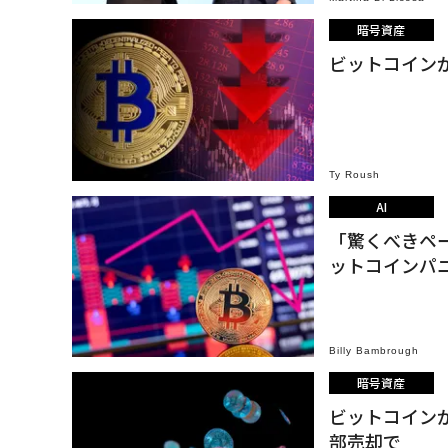
暗号資産
ビットコイン
Ty Roush
AI
「驚くべきペ
ットコインパ
Billy Bambrough
暗号資産
ビットコイン
部売却で