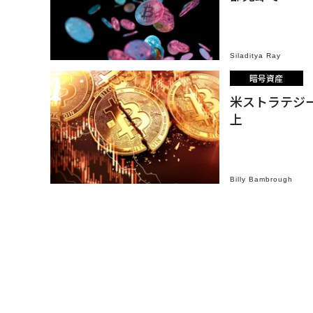
Siladitya Ray
暗号資産
米ストラテジ
上
Billy Bambrough