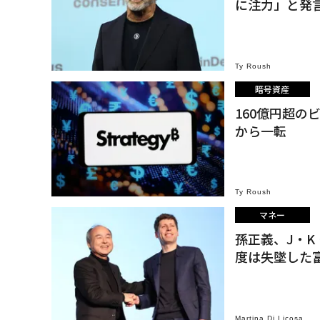
に注力」と発
Ty Roush
暗号資産
160億円超
から一転
Ty Roush
マネー
孫正義、J・
度は失墜した
Martina Di Licosa