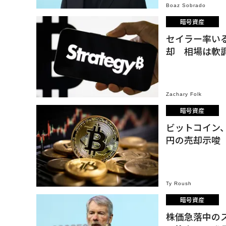
Boaz Sobrado
暗号資産
セイラー率い
却 相場は軟
Zachary Folk
暗号資産
ビットコイン、
円の売却示唆
Ty Roush
暗号資産
株価急落中の