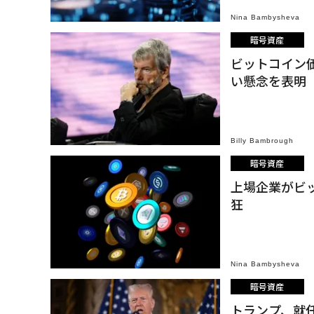
Nina Bambysheva
暗号資産
ビットコイン
い懸念を表明
Billy Bambrough
暗号資産
上場企業がビ
狂
Nina Bambysheva
暗号資産
トランプ、就