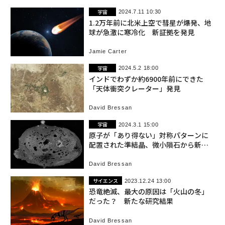
宇宙
2024.7.11 10:30
1.2万年前に北米上空で彗星が爆発、地
球が急激に寒冷化 新証拠を発見
Jamie Carter
宇宙
2024.5.2 18:00
インドでわずか約6900年前にできた
「天体衝突クレーター」発見
David Bressan
宇宙
2024.3.1 15:00
原子が「あり得ない」対称パターンに
配置された準結晶、微小隕石から新た
に発見
David Bressan
サイエンス
2023.12.24 13:00
恐竜絶滅、最大の原因は「火山の冬」
だった？ 新たな研究結果
David Bressan