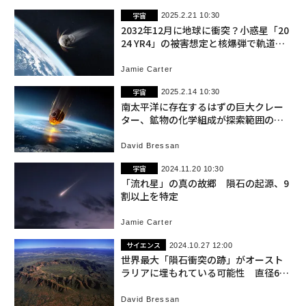
宇宙
2025.2.21 10:30
2032年12月に地球に衝突？小惑星「20
24 YR4」の被害想定と核爆弾で軌道変
更できない理由
Jamie Carter
宇宙
2025.2.14 10:30
南太平洋に存在するはずの巨大クレー
ター、鉱物の化学組成が探索範囲の手
がかりに
David Bressan
宇宙
2024.11.20 10:30
「流れ星」の真の故郷 隕石の起源、9
割以上を特定
Jamie Carter
サイエンス
2024.10.27 12:00
世界最大「隕石衝突の跡」がオースト
ラリアに埋もれている可能性 直径600
km
David Bressan