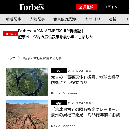
会員登録
ログイン
新着記事
人気記事
会員限定記事
カテゴリ
連載
コ
Forbes JAPAN MEMBERSHIP 新機能｜
NEWS
記事ページ内の広告表示を最小限にしました
トップ
隕石/天体衝突 に関する記事
宇宙
2025.5.23 10:30
太古の「衝突天体」探索、地球の惑星
防衛にどう役立つか
Bruce Dorminey
宇宙
2025.3.24 18:00
「地球最古」の隕石衝突クレーター、
豪州の奥地で発見 約35億年前に形成
David Bressan