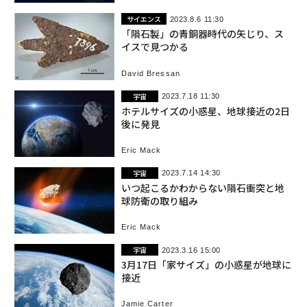
サイエンス
2023.8.6 11:30
「隕石製」の青銅器時代の矢じり、ス
イスで見つかる
David Bressan
宇宙
2023.7.18 11:30
ホテルサイズの小惑星、地球接近の2日
後に発見
Eric Mack
宇宙
2023.7.14 14:30
いつ起こるかわからない隕石衝突と地
球防衛の取り組み
Eric Mack
宇宙
2023.3.16 15:00
3月17日「家サイズ」の小惑星が地球に
接近
Jamie Carter