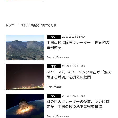
トップ
隕石/天体衝突 に関する記事
宇宙
2023.10.8 15:00
中国山頂に隕石クレーター 世界初の
事例確認
David Bressan
宇宙
2023.10.5 13:00
スペースX、スターリンク衛星が「燃え
尽きる瞬間」を捉えた動画
Eric Mack
宇宙
2023.8.25 15:00
謎の巨大クレーターの位置、ついに特
定か 中国の砂漠地下に衝突構造
David Bressan