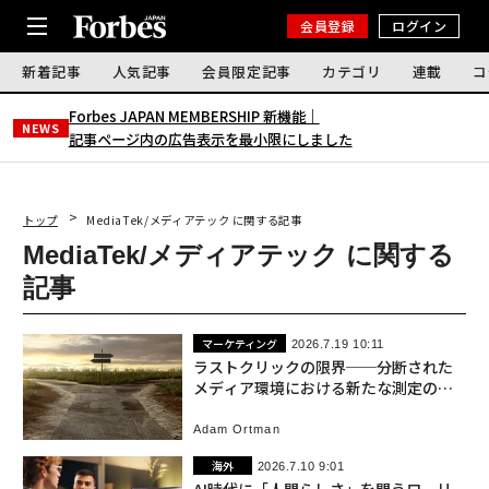
会員登録
ログイン
新着記事
人気記事
会員限定記事
カテゴリ
連載
コ
Forbes JAPAN MEMBERSHIP 新機能｜
NEWS
記事ページ内の広告表示を最小限にしました
トップ
MediaTek/メディアテック に関する記事
MediaTek/メディアテック に関する
記事
マーケティング
2026.7.19 10:11
ラストクリックの限界──分断された
メディア環境における新たな測定のか
たち
Adam Ortman
海外
2026.7.10 9:01