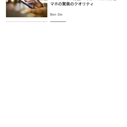
マホの驚異のクオリティ
Ben Sin
ビジネス
2017.11.25 9:00
中国の追い上げを懸念する「台湾のテ
ック企業」の未来
Ralph Jennings
ビジネス
2017.10.7 8:00
150ドル以下で「Galaxy S8に激似のス
マホ」を売る中国メーカー
Ben Sin
テクノロジー
2017.7.17 12:00
「水中で30分使える」世界で最もタフ
なスマホ、Blackviewの実力
Ben Sin
テクノロジー
2017.7.3 11:30
バッテリー持ち「世界最長」の中国ス