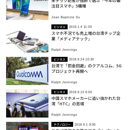
米テック記者が独断で選ぶ「今年の最
注目スマホ」5機種
Jean Baptiste Su
ビジネス
2019.1.4 11:30
スマホ不況でも売上増の台湾チップ企
業「メディアテック」
Ralph Jennings
ビジネス
2018.9.24 10:30
台湾で「罰金回避」のクアルコム、5G
プロジェクト再開へ
Ralph Jennings
ビジネス
2018.9.15 8:00
中国スマホメーカーに追い抜かれた台
湾「HTC」の苦境
Ralph Jennings
テクノロジー
2018.9.1 9:00