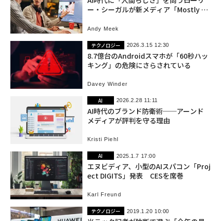
AI時代に「人間らしさ」を問う――ローリ
ー・シーガルが新メディア「Mostly Hu
man」を始動
Andy Meek
テクノロジー
2026.3.15 12:30
8.7億台のAndroidスマホが「60秒ハッ
キング」の危険にさらされている
Davey Winder
AI
2026.2.28 11:11
AI時代のブランド防衛術──アーンド
メディアが評判を守る理由
Kristi Piehl
AI
2025.1.7 17:00
エヌビディア、小型のAIスパコン「Proj
ect DIGITS」発表 CESを席巻
Karl Freund
テクノロジー
2019.1.20 10:00