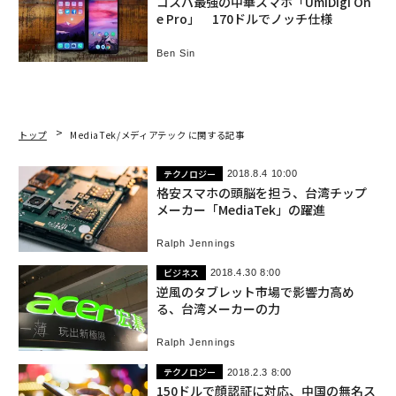
コスパ最強の中華スマホ「UmiDigi On
e Pro」 170ドルでノッチ仕様
Ben Sin
トップ
MediaTek/メディアテック に関する記事
テクノロジー
2018.8.4 10:00
格安スマホの頭脳を担う、台湾チップ
メーカー「MediaTek」の躍進
Ralph Jennings
ビジネス
2018.4.30 8:00
逆風のタブレット市場で影響力高め
る、台湾メーカーの力
Ralph Jennings
テクノロジー
2018.2.3 8:00
150ドルで顔認証に対応、中国の無名ス