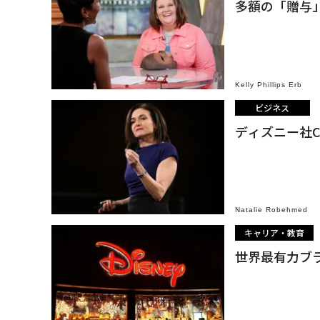
多額の「贈与
Kelly Phillips Erb
ビジネス
ディズニー社
Natalie Robehmed
キャリア・教育
世界最有力ブ