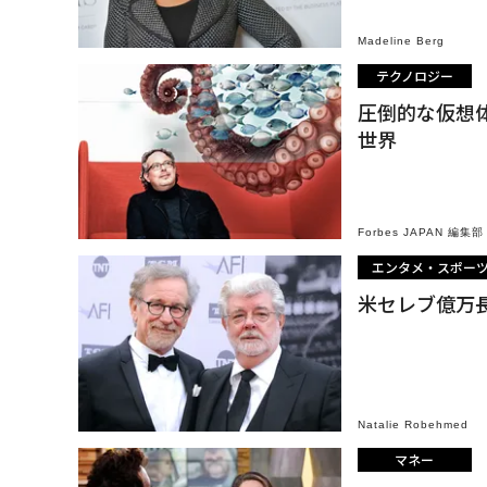
Madeline Berg
テクノロジー
圧倒的な仮想
世界
Forbes JAPAN 編集部
エンタメ・スポー
米セレブ億万
Natalie Robehmed
マネー