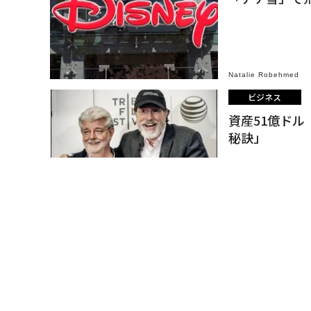
Natalie Robehmed
ビジネス
資産51億ド
秘訣」
Natalie Robehmed