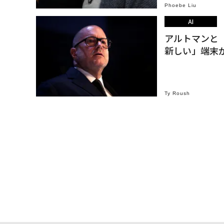
Phoebe Liu
AI
アルトマンと「
新しい」端末
Ty Roush