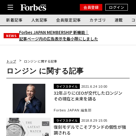
会員登録
ログイン
新着記事
人気記事
会員限定記事
カテゴリ
連載
コ
Forbes JAPAN MEMBERSHIP 新機能｜
NEWS
記事ページ内の広告表示を最小限にしました
トップ
ロンジン に関する記事
ロンジン に関する記事
ライフスタイル
2021.6.24 10:00
32年ぶりにCEOが交代したロンジン
その現在と未来を語る
Forbes JAPAN 編集部
ライフスタイル
2018.8.29 15:05
復刻モデルでこそブランドの個性が強
調される