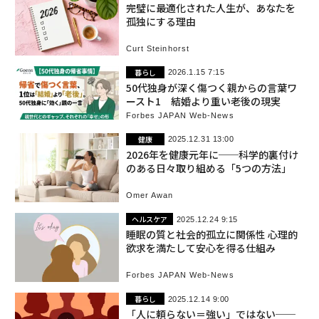
完璧に最適化された人生が、あなたを
孤独にする理由
Curt Steinhorst
暮らし
2026.1.15 7:15
50代独身が深く傷つく親からの言葉ワ
ースト1 結婚より重い老後の現実
Forbes JAPAN Web-News
健康
2025.12.31 13:00
2026年を健康元年に──科学的裏付け
のある日々取り組める「5つの方法」
Omer Awan
ヘルスケア
2025.12.24 9:15
睡眠の質と社会的孤立に関係性 心理的
欲求を満たして安心を得る仕組み
Forbes JAPAN Web-News
暮らし
2025.12.14 9:00
「人に頼らない＝強い」ではない──