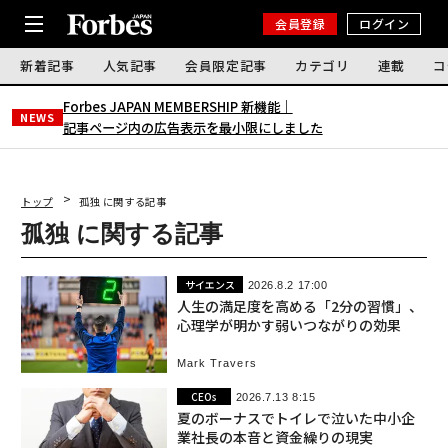
会員登録
ログイン
新着記事
人気記事
会員限定記事
カテゴリ
連載
コ
Forbes JAPAN MEMBERSHIP 新機能｜
NEWS
記事ページ内の広告表示を最小限にしました
トップ
孤独 に関する記事
孤独 に関する記事
サイエンス
2026.8.2 17:00
人生の満足度を高める「2分の習慣」、
心理学が明かす弱いつながりの効果
Mark Travers
CEOs
2026.7.13 8:15
夏のボーナスでトイレで泣いた中小企
業社長の本音と資金繰りの現実