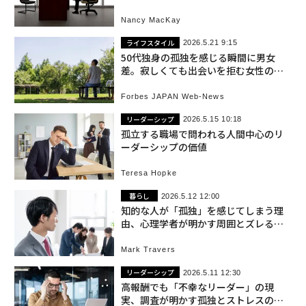
Nancy MacKay
ライフスタイル
2026.5.21 9:15
50代独身の孤独を感じる瞬間に男女
差。寂しくても出会いを拒む女性の心
理
Forbes JAPAN Web-News
リーダーシップ
2026.5.15 10:18
孤立する職場で問われる人間中心のリ
ーダーシップの価値
Teresa Hopke
暮らし
2026.5.12 12:00
知的な人が「孤独」を感じてしまう理
由、心理学者が明かす周囲とズレる背
景
Mark Travers
リーダーシップ
2026.5.11 12:30
高報酬でも「不幸なリーダー」の現
実、調査が明かす孤独とストレスの正