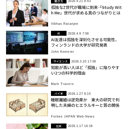
働き方
2026.4.21 8:43
孤独なZ世代が職場に到来――「Study Wit
h Me」世代が求める真のつながりとは
Vibhas Ratanjee
AI
2026.4.9 7:56
AI友達は孤独を深刻化させる可能性、
フィンランドの大学が研究発表
John Koetsier
サイエンス
2026.3.20 17:00
知能が高い人ほど「孤独」に陥りやす
い2つの科学的理由
Mark Travers
バイオ
2026.1.27 8:15
睡眠離婚は逆効果か 東大の研究で判
明した夫婦のヒエラルキーと質の関係
Forbes JAPAN Web-News
北米
2026.1.17 16:18