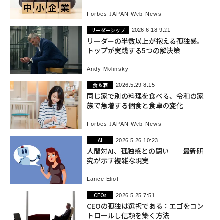
Forbes JAPAN Web-News
リーダーシップ
2026.6.18 9:21
リーダーの半数以上が抱える孤独感。
トップが実践する5つの解決策
Andy Molinsky
食＆酒
2026.5.29 8:15
同じ家で別の料理を食べる、令和の家
族で急増する個食と食卓の変化
Forbes JAPAN Web-News
AI
2026.5.26 10:23
人間対AI、孤独感との闘い──最新研
究が示す複雑な現実
Lance Eliot
CEOs
2026.5.25 7:51
CEOの孤独は選択である：エゴをコン
トロールし信頼を築く方法