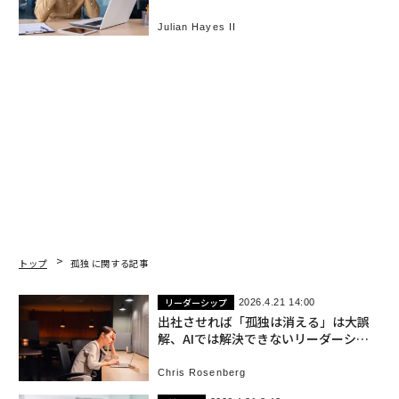
体
Julian Hayes II
トップ
孤独 に関する記事
リーダーシップ
2026.4.21 14:00
出社させれば「孤独は消える」は大誤
解、AIでは解決できないリーダーシッ
プの危機
Chris Rosenberg