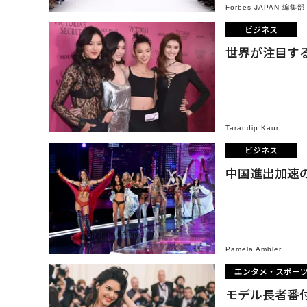
Forbes JAPAN 編集部
ビジネス
世界が注目す
Tarandip Kaur
ビジネス
中国進出加速
Pamela Ambler
エンタメ・スポー
モデル長者番