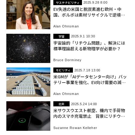
サステナビリティ
2025.9.28 8:00
EV失速の米国と脱炭素進む欧州・中
国、ボルボは素材リサイクルで逆境越
えるか
Alan Ohnsman
宇宙
2025.9.1 10:30
宇宙論的「リチウム問題」、解決には
標準理論超える新物理学が必要か？
Bruce Dorminey
モビリティ
2025.7.18 13:00
米GMが「AIデータセンター向け」バッ
テリー事業を強化、EV向け需要の減速
で
Alan Ohnsman
北米
2025.5.24 14:00
米サウスウエスト航空、機内で手荷物
内のスマホ充電禁止 背景にリチウム
電池の発火
Suzanne Rowan Kelleher