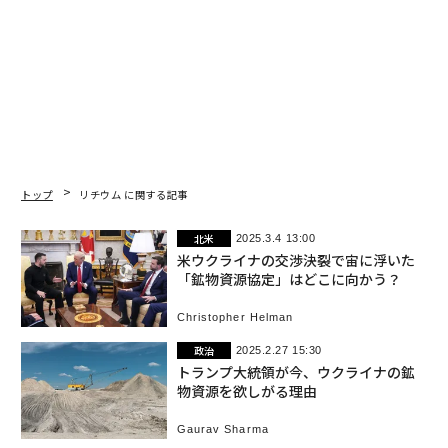
トップ
リチウム に関する記事
北米
2025.3.4 13:00
米ウクライナの交渉決裂で宙に浮いた
「鉱物資源協定」はどこに向かう？
Christopher Helman
政治
2025.2.27 15:30
トランプ大統領が今、ウクライナの鉱
物資源を欲しがる理由
Gaurav Sharma