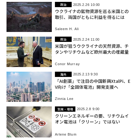
政治
2025.2.26 10:00
ウクライナの鉱物資源を巡る米国との
取引、両国がともに利益を得るには
Saleem H. Ali
政治
2025.2.24 11:00
米国が狙うウクライナの天然資源、チ
タンやリチウムなど欧州最大の埋蔵量
Conor Murray
海外
2025.2.13 9:30
「AI創薬」で注目の中国新興XtalPi、E
V向け「全固体電池」開発支援へ
Zinnia Lee
気候・環境
2025.2.8 9:00
クリーンエネルギーの要、リチウムイ
オン電池は「クリーン」ではない
Arlene Blum