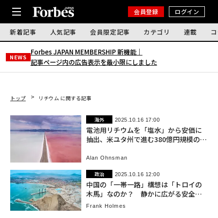
会員登録
ログイン
新着記事
人気記事
会員限定記事
カテゴリ
連載
コ
Forbes JAPAN MEMBERSHIP 新機能｜
NEWS
記事ページ内の広告表示を最小限にしました
トップ
リチウム に関する記事
海外
2025.10.16 17:00
電池用リチウムを「塩水」から安価に
抽出、米ユタ州で進む380億円規模のプ
ロジェクト
Alan Ohnsman
政治
2025.10.16 12:00
中国の「一帯一路」構想は「トロイの
木馬」なのか？ 静かに広がる安全上
の脅威
Frank Holmes