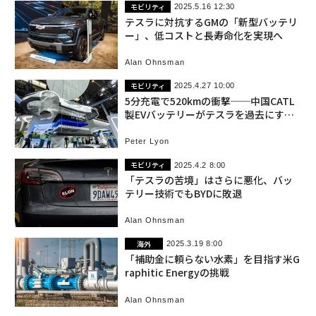
モビリティ
2025.5.16 12:30
テスラに対抗するGMの「新型バッテリ
ー」、低コストと長寿命化を実現へ
Alan Ohnsman
モビリティ
2025.4.27 10:00
5分充電で520kmの衝撃──中国CATL
製EVバッテリーがテスラを過去にする
日
Peter Lyon
モビリティ
2025.4.2 8:00
「テスラの苦境」はさらに悪化、バッ
テリー技術でもBYDに敗退
Alan Ohnsman
海外
2025.3.19 8:00
「補助金に頼らない水素」を目指す米G
raphitic Energyの挑戦
Alan Ohnsman