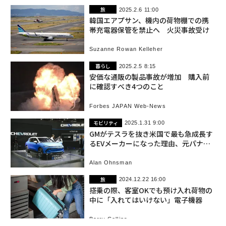
旅
2025.2.6 11:00
韓国エアプサン、機内の荷物棚での携
帯充電器保管を禁止へ 火災事故受け
Suzanne Rowan Kelleher
暮らし
2025.2.5 8:15
安価な通販の製品事故が増加 購入前
に確認すべき4つのこと
Forbes JAPAN Web-News
モビリティ
2025.1.31 9:00
GMがテスラを抜き米国で最も急成長す
るEVメーカーになった理由、元パナソ
ニック社員の貢献
Alan Ohnsman
旅
2024.12.22 16:00
搭乗の際、客室OKでも預け入れ荷物の
中に「入れてはいけない」電子機器
Barry Collins